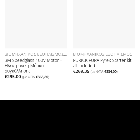
Προσθήκη
Προσθήκη
στη Λίστα
στη Λίστα
Επιθυμιών
Επιθυμιών
ΒΙΟΜΗΧΑΝΙΚΌΣ ΕΞΟΠΛΙΣΜΌΣ ΑΝΑΛΏΣΙΜΑ
ΒΙΟΜΗΧΑΝΙΚΌΣ ΕΞΟΠΛΙΣΜΌΣ ΑΝΑΛΏΣΙΜΑ
3Μ Speedglass 100V Motor –
FURICK FUPA Pyrex Starter kit
Hλεκτρονική Μάσκα
all included
συγκόλλησης
€
269,35
(με ΦΠΑ
€
334,00
)
€
295,00
(με ΦΠΑ
€
365,80
)