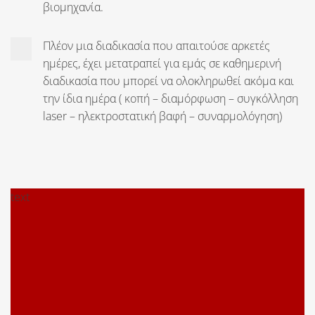
βιομηχανία.
Πλέον μια διαδικασία που απαιτούσε αρκετές
ημέρες, έχει μετατραπεί για εμάς σε καθημερινή
διαδικασία που μπορεί να ολοκληρωθεί ακόμα και
την ίδια ημέρα ( κοπή – διαμόρφωση – συγκόλληση
laser – ηλεκτροστατική βαφή – συναρμολόγηση)
text