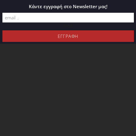
ΚΑΤΆΛΟΓΟΣ PLEXIGLASS
Κάντε εγγραφή στο Newsletter μας!
text
3D Μεταλλικά
Γράμματα / 3D Metal