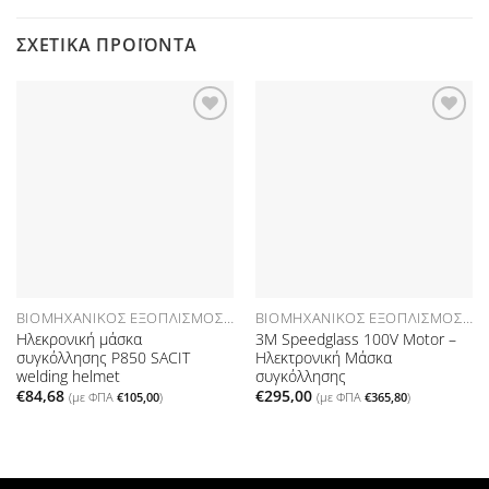
ΣΧΕΤΙΚΆ ΠΡΟΪΌΝΤΑ
Προσθήκη
Προσθήκη
στη Λίστα
στη Λίστα
Επιθυμιών
Επιθυμιών
ΒΙΟΜΗΧΑΝΙΚΌΣ ΕΞΟΠΛΙΣΜΌΣ ΑΝΑΛΏΣΙΜΑ
ΒΙΟΜΗΧΑΝΙΚΌΣ ΕΞΟΠΛΙΣΜΌΣ ΑΝΑΛΏΣΙΜΑ
Ηλεκρονική μάσκα
3Μ Speedglass 100V Motor –
συγκόλλησης P850 SACIT
Hλεκτρονική Μάσκα
welding helmet
συγκόλλησης
€
84,68
€
295,00
(με ΦΠΑ
€
105,00
)
(με ΦΠΑ
€
365,80
)