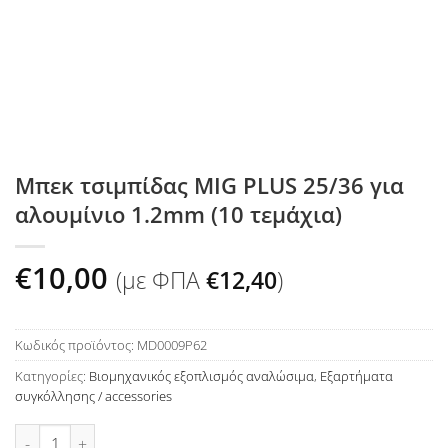
Μπεκ τσιμπίδας MIG PLUS 25/36 για
αλουμίνιο 1.2mm (10 τεμάχια)
€
10,00
(με ΦΠΑ
€
12,40
)
Κωδικός προϊόντος:
MD0009P62
Κατηγορίες:
Βιομηχανικός εξοπλισμός αναλώσιμα
,
Εξαρτήματα
συγκόλλησης / accessories
Μπεκ τσιμπίδας MIG PLUS 25/36 για αλουμίνιο 1.2mm (10 τεμ