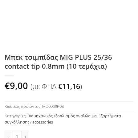
Μπεκ τσιμπίδας MIG PLUS 25/36
contact tip 0.8mm (10 τεμάχια)
€
9,00
(με ΦΠΑ
€
11,16
)
Κωδικός προϊόντος:
MD0009P08
Κατηγορίες:
Βιομηχανικός εξοπλισμός αναλώσιμα
,
Εξαρτήματα
συγκόλλησης / accessories
Μπεκ τσιμπίδας MIG PLUS 25/36 contact tip 0.8mm (10 τεμάχι