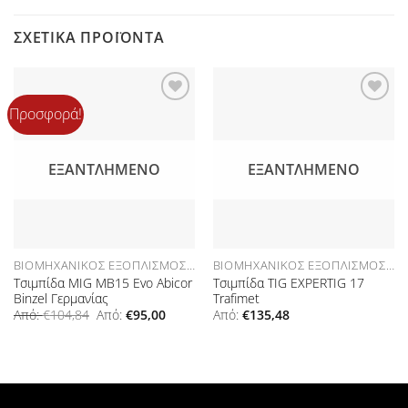
ΣΧΕΤΙΚΆ ΠΡΟΪΌΝΤΑ
Προσφορά!
Προσθήκη
Προσθήκη
στη Λίστα
στη Λίστα
Επιθυμιών
Επιθυμιών
ΕΞΑΝΤΛΗΜΈΝΟ
ΕΞΑΝΤΛΗΜΈΝΟ
ΒΙΟΜΗΧΑΝΙΚΌΣ ΕΞΟΠΛΙΣΜΌΣ ΑΝΑΛΏΣΙΜΑ
ΒΙΟΜΗΧΑΝΙΚΌΣ ΕΞΟΠΛΙΣΜΌΣ ΑΝΑΛΏΣΙΜΑ
Τσιμπίδα MIG MB15 Εvo Abicor
Τσιμπίδα TIG EXPERTIG 17
Binzel Γερμανίας
Trafimet
Από:
€
104,84
Από:
€
95,00
Από:
€
135,48