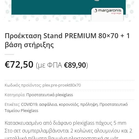
Προέκταση Stand PREMIUM 80×70 + 1
βάση στήριξης
€
72,50
(με ΦΠΑ
€
89,90
)
Κωδικός προϊόντος:
plex.pre-proekt80x70
Κατηγορία:
Προστατευτικά plexiglass
Ετικέτες:
COVID19
,
ασφάλεια
,
κορονοϊός
,
πρόληψη
,
Προστατευτικό
Ταμείου Plexiglass
Κατασκευασμένο από διάφανο plexiglass πάχους 5 mm
Στο σετ συμπεριλαμβάνονται 2 κολώνες αλουμινίου και 2
μεταλλικά πέλματα βαμμένα ηλεκτροστατικά σε μάτ