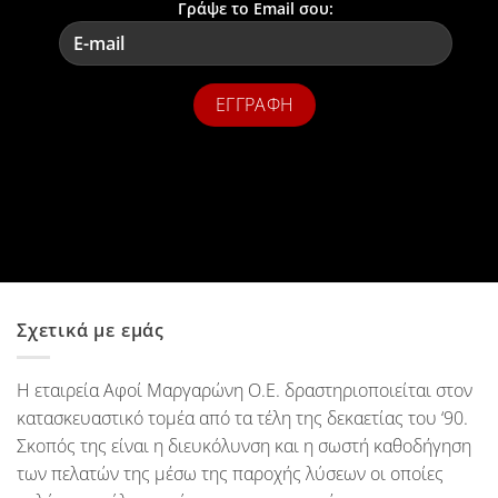
Γράψε το Email σου:
Σχετικά με εμάς
Η εταιρεία Αφοί Μαργαρώνη Ο.Ε. δραστηριοποιείται στον
κατασκευαστικό τομέα από τα τέλη της δεκαετίας του ‘90.
Σκοπός της είναι η διευκόλυνση και η σωστή καθοδήγηση
των πελατών της μέσω της παροχής λύσεων οι οποίες