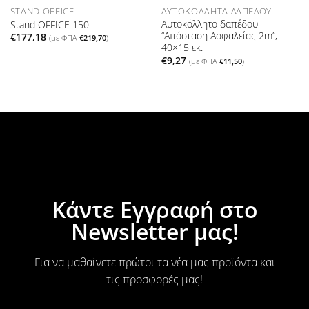
STAND OFFICE
ΑΥΤΟΚΌΛΛΗΤΑ ΔΑΠΈΔΟΥ
Αυτοκόλλητο δαπέδου
Stand OFFICE 150
“Απόσταση Ασφαλείας 2m”,
€
177,18
(με ΦΠΑ
€
219,70
)
40×15 εκ.
€
9,27
(με ΦΠΑ
€
11,50
)
Κάντε Εγγραφή στο
Newsletter μας!
Για να μαθαίνετε πρώτοι τα νέα μας προϊόντα και
τις προσφορές μας!