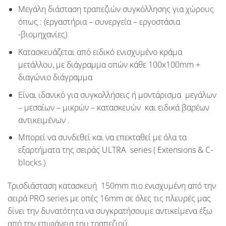
Μεγάλη διάσταση τραπεζιών συγκόλλησης για χώρους
όπως : (
εργαστήρια – συνεργεία – εργοστάσια
-βιομηχανίες
)
Κατασκευάζεται από ειδικό ενισχυμένο κράμα
μετάλλου, με διάγραμμα οπών κάθε
100x100mm
+
διαγώνιο διάγραμμα
Είναι ιδανικό για συγκολλήσεις ή μοντάρισμα μεγάλων
– μεσαίων – μικρών – κατασκευών και ειδικά βαρέων
αντικειμένων .
Μπορεί να συνδεθεί και να επεκταθεί με όλα τα
εξαρτήματα της σειράς
ULTRA series
(
Extensions & C-
blocks
)
Tρισδιάσταση κατασκευή
150mm
πιο ενισχυμένη από την
σειρά
PRO series
με οπές
16mm
σε όλες τις πλευρές μας
δίνει την δυνατότητα να συγκρατήσουμε αντικείμενα έξω
από την επιφάνεια του τραπεζιού.