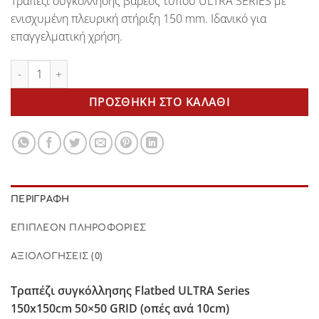
Tραπέζι συγκόλλησης βαρέος τύπου
ULTRA SERIES
με
ενισχυμένη πλευρική στήριξη 150 mm. Ιδανικό για
επαγγελματική χρήση.
Τραπέζι συγκόλλησης FLATBED 150x150cm 50x50mm GRID πο
ΠΡΟΣΘΉΚΗ ΣΤΟ ΚΑΛΆΘΙ
ΠΕΡΙΓΡΑΦΉ
ΕΠΙΠΛΈΟΝ ΠΛΗΡΟΦΟΡΊΕΣ
ΑΞΙΟΛΟΓΉΣΕΙΣ (0)
Τραπέζι συγκόλλησης
Flatbed
ULTRA Series
150
x150cm 50×50 GRID (οπές ανά 10cm)