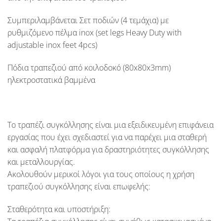
Συμπεριλαμβάνεται Σετ ποδιών (4 τεμάχια) με
ρυθμιζόμενο πέλμα inox (
set legs Heavy Duty with
adjustable inox feet 4pcs
)
Πόδια τραπεζιού από κοιλοδοκό (
8
0x80x3mm
)
ηλεκτροστατικά βαμμένα
Το τραπέζι συγκόλλησης είναι μια εξειδικευμένη επιφάνεια
εργασίας που έχει σχεδιαστεί για να παρέχει μια σταθερή
και ασφαλή πλατφόρμα για δραστηριότητες συγκόλλησης
και μεταλλουργίας.
Ακολουθούν μερικοί λόγοι για τους οποίους η χρήση
τραπεζιού συγκόλλησης είναι επωφελής:
Σταθερότητα και υποστήριξη: