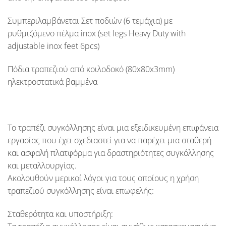
Συμπεριλαμβάνεται Σετ ποδιών (6 τεμάχια) με
ρυθμιζόμενο πέλμα inox (
set legs Heavy Duty with
adjustable inox feet 6pcs
)
Πόδια τραπεζιού από κοιλοδοκό (
8
0x80x3mm
)
ηλεκτροστατικά βαμμένα
Το τραπέζι συγκόλλησης είναι μια εξειδικευμένη επιφάνεια
εργασίας που έχει σχεδιαστεί για να παρέχει μια σταθερή
και ασφαλή πλατφόρμα για δραστηριότητες συγκόλλησης
και μεταλλουργίας.
Ακολουθούν μερικοί λόγοι για τους οποίους η χρήση
τραπεζιού συγκόλλησης είναι επωφελής:
Σταθερότητα και υποστήριξη: