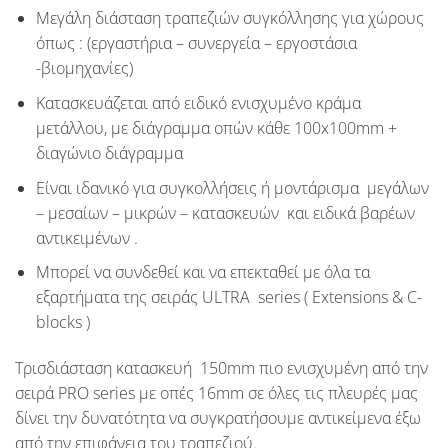
Μεγάλη διάσταση τραπεζιών συγκόλλησης για χώρους
όπως : (
εργαστήρια – συνεργεία – εργοστάσια
-βιομηχανίες
)
Κατασκευάζεται από ειδικό ενισχυμένο κράμα
μετάλλου, με διάγραμμα οπών κάθε
100x100mm
+
διαγώνιο διάγραμμα
Είναι ιδανικό για συγκολλήσεις ή μοντάρισμα μεγάλων
– μεσαίων – μικρών – κατασκευών και ειδικά βαρέων
αντικειμένων .
Μπορεί να συνδεθεί και να επεκταθεί με όλα τα
εξαρτήματα της σειράς
ULTRA series
(
Extensions & C-
blocks
)
Tρισδιάσταση κατασκευή
150mm
πιο ενισχυμένη από την
σειρά
PRO series
με οπές
16mm
σε όλες τις πλευρές μας
δίνει την δυνατότητα να συγκρατήσουμε αντικείμενα έξω
από την επιφάνεια του τραπεζιού.