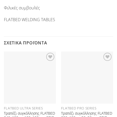
Φιλικές συμβουλές
FLATBED WELDING TABLES
ΣΧΕΤΙΚΆ ΠΡΟΪΌΝΤΑ
Προσθήκη
Προσθήκη
στη Λίστα
στη Λίστα
Επιθυμιών
Επιθυμιών
FLATBED ULTRA SERIES
FLATBED PRO SERIES
Τραπέζι συγκόλλησης FLATBED
Τραπέζι συγκόλλησης FLATBED