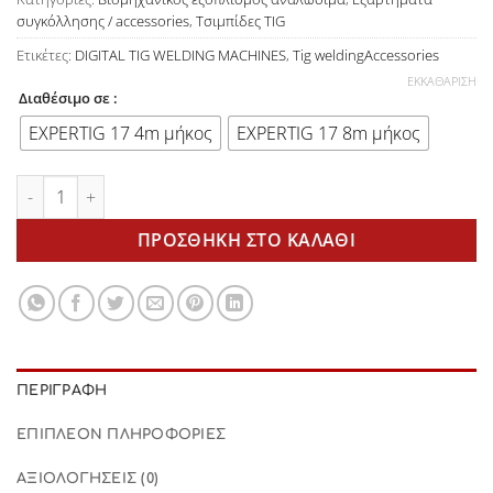
συγκόλλησης / accessories
,
Τσιμπίδες TIG
Ετικέτες:
DIGITAL TIG WELDING MACHINES
,
Tig weldingAccessories
ΕΚΚΑΘΆΡΙΣΗ
Διαθέσιμο σε :
EXPERTIG 17 4m μήκος
EXPERTIG 17 8m μήκος
Τσιμπίδα TIG EXPERTIG 17 Trafimet ποσότητα
ΠΡΟΣΘΉΚΗ ΣΤΟ ΚΑΛΆΘΙ
ΠΕΡΙΓΡΑΦΉ
ΕΠΙΠΛΈΟΝ ΠΛΗΡΟΦΟΡΊΕΣ
ΑΞΙΟΛΟΓΉΣΕΙΣ (0)