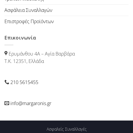
Ασφάλεια Συναλλαγών
Επιστροφές Προϊόντων
Επικοινωνία
Ερυμάνθου 4Α – Αγία Βαρβάρα
Τ.Κ. 12351, Ελλάδα
210 5615455
info@margaronis.gr
Ασφαλείς Συναλλαγές