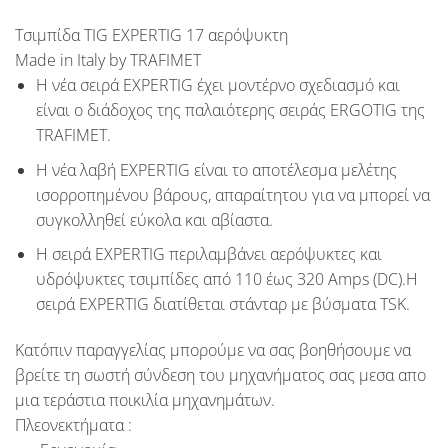
Τσιμπίδα TIG EXPERTIG 17 αερόψυκτη
Made in Italy by TRAFIMET
Η νέα σειρά
EXPERTIG
έχει μοντέρνο σχεδιασμό και
είναι ο διάδοχος της παλαιότερης σειράς
ERGOTIG
της
TRAFIMET
.
Η νέα λαβή
EXPERTIG
είναι το αποτέλεσμα μελέτης
ισορροπημένου βάρους, απαραίτητου για να μπορεί να
συγκολληθεί εύκολα και αβίαστα.
Η σειρά
EXPERTIG
περιλαμβάνει αερόψυκτες και
υδρόψυκτες τσιμπίδες από 110 έως 320 Amps (DC).Η
σειρά EXPERTIG διατίθεται στάνταρ με βύσματα TSK.
Κατόπιν παραγγελίας μπορούμε να σας βοηθήσουμε να
βρείτε τη σωστή σύνδεση του μηχανήματος σας μεσα απο
μια τεράστια ποικιλία μηχανημάτων.
Πλεονεκτήματα :