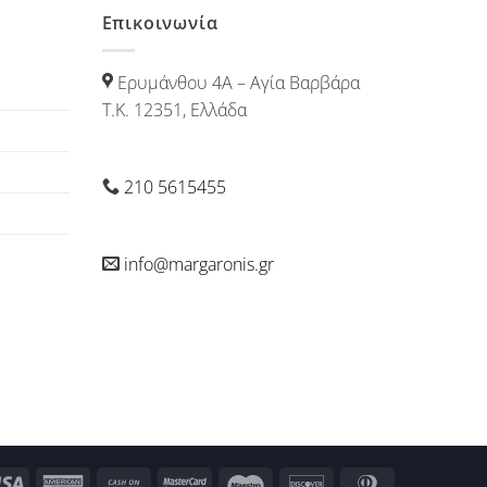
Επικοινωνία
Ερυμάνθου 4Α – Αγία Βαρβάρα
Τ.Κ. 12351, Ελλάδα
210 5615455
info@margaronis.gr
Visa
American
Cash
MasterCard
Maestro
Discover
Dinners