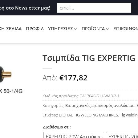
Σύνδεση
ή στο Newsletter μας!
te
ΚΉ ΣΕΛΊΔΑ
ΠΡΟΦΊΛ
ΥΠΗΡΕΣΊΕΣ
ΠΡΟΪΌΝΤΑ
ΕΠΙΚΟΙΝΩΝ
Τσιμπίδα TIG EXPERTIG 
Προσθήκη
Από:
€
177,82
στη Λίστα
Επιθυμιών
Κωδικός προϊόντος:
TA1704S-511-WA3-2-1
Κατηγορίες:
Βιομηχανικός εξοπλισμός αναλώσιμα
,
Ετικέτες:
DIGITAL TIG WELDING MACHINES
,
Tig weldi
Διαθέσιμο σε :
EXPERTIG 20W 4m μήκος
EXPERTIG 20