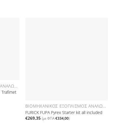
Προσθήκη
Προσθήκη
στη Λίστα
στη Λίστα
πιθυμιών
Επιθυμιών
ΒΙΟΜΗΧΑΝΙΚΌΣ ΕΞΟΠΛΙΣΜΌΣ ΑΝΑΛΏΣΙΜΑ
Trafimet
ΒΙΟΜΗΧΑΝΙΚΌΣ ΕΞΟΠΛΙΣΜΌΣ ΑΝΑΛΏΣΙΜΑ
FUPA 14 
FURICK FUPA Pyrex Starter kit all included
cup
€
269,35
(με ΦΠΑ
€
334,00
)
€
83,50
(μ