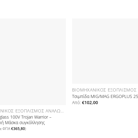
Προσθήκη
στη Λίστα
Επιθυμιών
Ε
Τσιμπίδα MIG/MAG ERGOPLUS 25 
Από:
€
102,00
ΒΙΟΜΗΧΑΝΙΚΌΣ ΕΞΟΠΛΙΣΜΌΣ ΑΝΑΛΏΣΙΜΑ
lass 100V Trojan Warrior –
κή Μάσκα συγκόλλησης
με ΦΠΑ
€
365,80
)