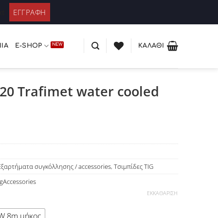
ΚΑΤΆΛΟΓΟΣ PLEXIGLASS
 / Εγγραφή
xt
ΊΑ
E-SHOP
ΚΑΛΆΘΙ
20 Trafimet water cooled
Εξαρτήματα συγκόλλησης / accessories
,
Τσιμπίδες TIG
ngAccessories
ΕΚΚΑΘΆΡΙΣΗ
W 8m μήκος