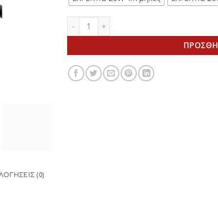
Τσιμπίδα TIG EXPERTIG 20 Trafimet water co
ΠΡΟΣΘΉ
ΛΟΓΉΣΕΙΣ (0)