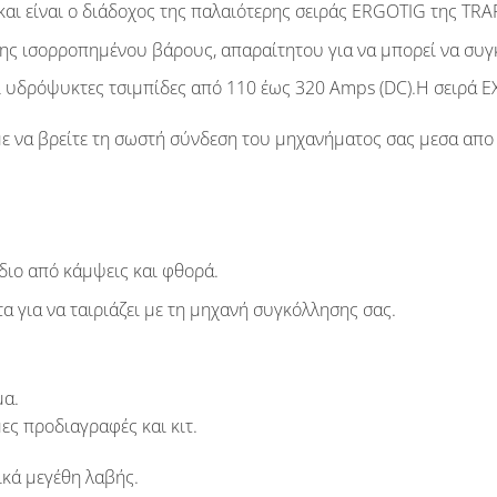
και είναι ο διάδοχος της παλαιότερης σειράς
ERGOTIG
της
TRA
της ισορροπημένου βάρους, απαραίτητου για να μπορεί να συγκ
 υδρόψυκτες τσιμπίδες από 110 έως 320 Amps (DC).Η σειρά EX
 να βρείτε τη σωστή σύνδεση του μηχανήματος σας μεσα απο 
διο από κάμψεις και φθορά.
α για να ταιριάζει με τη μηχανή συγκόλλησης σας.
μα.
ες προδιαγραφές και κιτ.
κά μεγέθη λαβής.