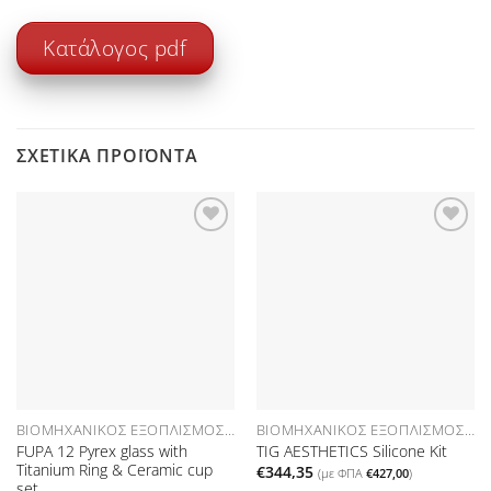
Κατάλογος pdf
ΣΧΕΤΙΚΆ ΠΡΟΪΌΝΤΑ
Προσθήκη
Προσθήκη
στη Λίστα
στη Λίστα
Επιθυμιών
Επιθυμιών
ΒΙΟΜΗΧΑΝΙΚΌΣ ΕΞΟΠΛΙΣΜΌΣ ΑΝΑΛΏΣΙΜΑ
ΒΙΟΜΗΧΑΝΙΚΌΣ ΕΞΟΠΛΙΣΜΌΣ ΑΝΑΛΏΣΙΜΑ
FUPA 12 Pyrex glass with
TIG AESTHETICS Silicone Kit
Titanium Ring & Ceramic cup
€
344,35
(με ΦΠΑ
€
427,00
)
set