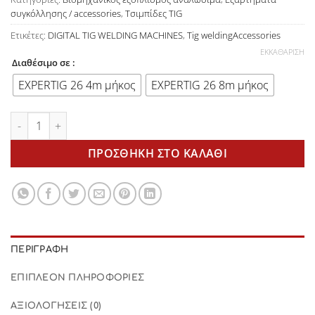
συγκόλλησης / accessories
,
Τσιμπίδες TIG
Ετικέτες:
DIGITAL TIG WELDING MACHINES
,
Tig weldingAccessories
ΕΚΚΑΘΆΡΙΣΗ
Διαθέσιμο σε :
EXPERTIG 26 4m μήκος
EXPERTIG 26 8m μήκος
Τσιμπίδα TIG EXPERTIG 26 Trafimet ποσότητα
ΠΡΟΣΘΉΚΗ ΣΤΟ ΚΑΛΆΘΙ
ΠΕΡΙΓΡΑΦΉ
ΕΠΙΠΛΈΟΝ ΠΛΗΡΟΦΟΡΊΕΣ
ΑΞΙΟΛΟΓΉΣΕΙΣ (0)