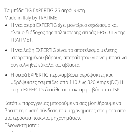
Τσιμπίδα TIG EXPERTIG 26 αερόψυκτη
Made in Italy by TRAFIMET
Η νέα σειρά
EXPERTIG
έχει μοντέρνο σχεδιασμό και
είναι ο διάδοχος της παλαιότερης σειράς
ERGOTIG
της
TRAFIMET
.
Η νέα λαβή
EXPERTIG
είναι το αποτέλεσμα μελέτης
ισορροπημένου βάρους, απαραίτητου για να μπορεί να
συγκολληθεί εύκολα και αβίαστα.
Η σειρά
EXPERTIG
περιλαμβάνει αερόψυκτες και
υδρόψυκτες τσιμπίδες από 110 έως 320 Amps (DC).Η
σειρά EXPERTIG διατίθεται στάνταρ με βύσματα TSK.
Κατόπιν παραγγελίας μπορούμε να σας βοηθήσουμε να
βρείτε τη σωστή σύνδεση του μηχανήματος σας μεσα απο
μια τεράστια ποικιλία μηχανημάτων.
Πλεονεκτήματα :