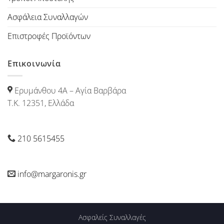
Ασφάλεια Συναλλαγών
Επιστροφές Προϊόντων
Επικοινωνία
Ερυμάνθου 4Α – Αγία Βαρβάρα
Τ.Κ. 12351, Ελλάδα
210 5615455
info@margaronis.gr
Ασφαλείς Συναλλαγές