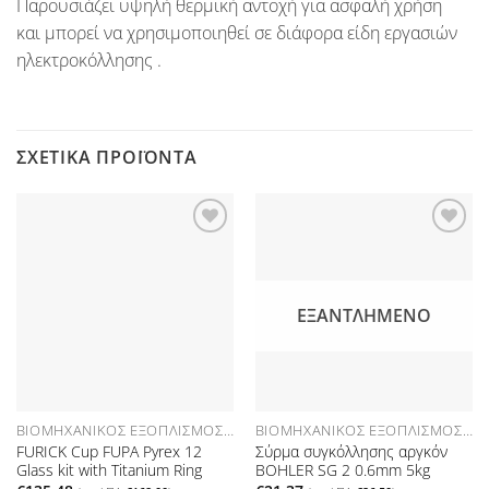
Παρουσιάζει υψηλή θερμική αντοχή για ασφαλή χρήση
και μπορεί να χρησιμοποιηθεί σε διάφορα είδη εργασιών
ηλεκτροκόλλησης .
ΣΧΕΤΙΚΆ ΠΡΟΪΌΝΤΑ
Προσθήκη
Προσθήκη
στη Λίστα
στη Λίστα
Επιθυμιών
Επιθυμιών
ΕΞΑΝΤΛΗΜΈΝΟ
ΒΙΟΜΗΧΑΝΙΚΌΣ ΕΞΟΠΛΙΣΜΌΣ ΑΝΑΛΏΣΙΜΑ
ΒΙΟΜΗΧΑΝΙΚΌΣ ΕΞΟΠΛΙΣΜΌΣ ΑΝΑΛΏΣΙΜΑ
FURICK Cup FUPA Pyrex 12
Σύρμα συγκόλλησης αργκόν
Glass kit with Titanium Ring
BOHLER SG 2 0.6mm 5kg