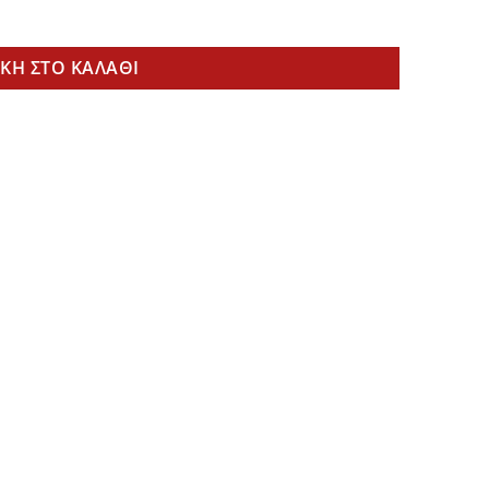
τρονική Μάσκα συγκόλλησης ποσότητα
ΚΗ ΣΤΟ ΚΑΛΆΘΙ