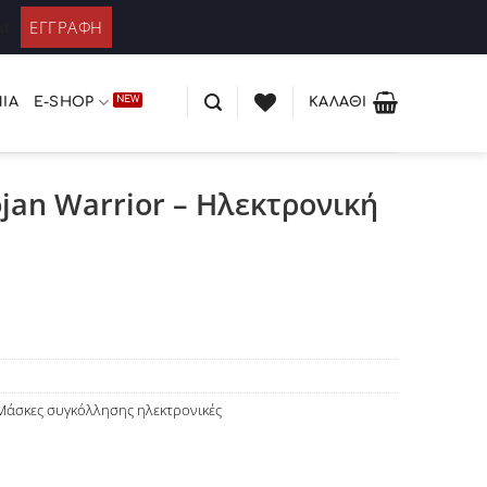
ΚΑΤΆΛΟΓΟΣ PLEXIGLASS
 / Εγγραφή
xt
ΊΑ
E-SHOP
ΚΑΛΆΘΙ
jan Warrior – Hλεκτρονική
Μάσκες συγκόλλησης ηλεκτρονικές