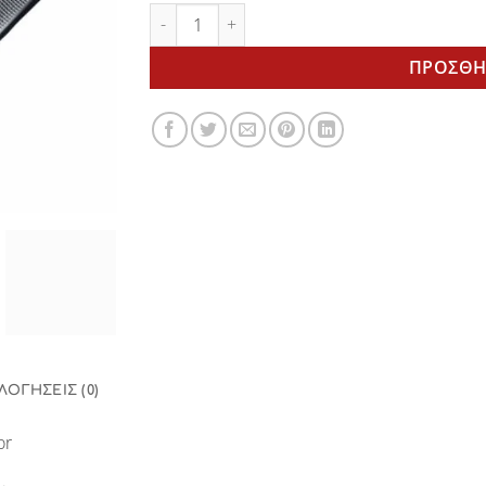
3Μ Speedglass 100V Trojan Warrior - Hλεκ
ΠΡΟΣΘΉ
ΛΟΓΉΣΕΙΣ (0)
or