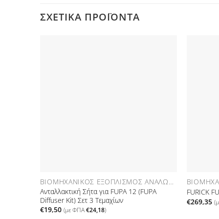
ΣΧΕΤΙΚΆ ΠΡΟΪΌΝΤΑ
Προσθήκη
στη Λίστα
Επιθυμιών
ΒΙΟΜΗΧΑΝΙΚΌΣ ΕΞΟΠΛΙΣΜΌΣ ΑΝΑΛΏΣΙΜΑ
Ανταλλακτική Σήτα για FUPA 12 (FUPA
FURICK FUP
Diffuser Kit) Σετ 3 Τεμαχίων
€
269,35
(
€
19,50
(με ΦΠΑ
€
24,18
)