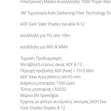
Ηλεκτρονική Μάσκα συγκόλλησης 100V Trojan Warr
3M Τεχνολογία Auto Darkening Filter Technology Tra
ADF Dark State Shades Variable 8-12
κατάλληλη για TIG απο 10Α<
κατάλληλη για MIG & MMA
Τεχνικές Προδιαγραφές:
Μεταβλητή εύρους σκιάς ADF 8-12
Περιοχή προβολής ADF (hxw) 1.73×3.66in
ADF View Area (Metric) 44×93 mm
Διάρκεια μπαταρίας 1500 ώρες
Τύπος μπαταρίας CR2032
Μάρκα 3Μ Speedglas
Έρχεται με φίλτρο αυτόματης σκούρας (ADF) Ναι
Dark Shades Shades 8-12