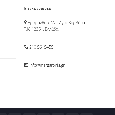
Επικοινωνία
Ερυμάνθου 4Α – Αγία Βαρβάρα
Τ.Κ. 12351, Ελλάδα
210 5615455
info@margaronis.gr