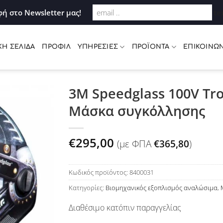
Σύνδεση
ή στο Newsletter μας!
te
ΚΉ ΣΕΛΊΔΑ
ΠΡΟΦΊΛ
ΥΠΗΡΕΣΊΕΣ
ΠΡΟΪΌΝΤΑ
ΕΠΙΚΟΙΝΩΝ
3Μ Speedglass 100V Tro
Μάσκα συγκόλλησης
Προσθήκη
στη Λίστα
Επιθυμιών
€
295,00
(με ΦΠΑ
€
365,80
)
Κωδικός προϊόντος:
8400031
Κατηγορίες:
Βιομηχανικός εξοπλισμός αναλώσιμα
,
Διαθέσιμο κατόπιν παραγγελίας