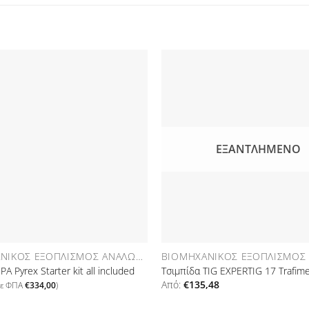
Προσθήκη
στη Λίστα
Επιθυμιών
Ε
ΕΞΑΝΤΛΗΜΈΝΟ
ΒΙΟΜΗΧΑΝΙΚΌΣ ΕΞΟΠΛΙΣΜΌΣ ΑΝΑΛΏΣΙΜΑ
A Pyrex Starter kit all included
Τσιμπίδα TIG EXPERTIG 17 Trafim
Από:
€
135,48
με ΦΠΑ
€
334,00
)