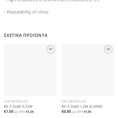
• Repeatability of colour
ΣΧΕΤΙΚΆ ΠΡΟΪΌΝΤΑ
Προσθήκη
Προσθήκη
στη Λίστα
στη Λίστα
Επιθυμιών
Επιθυμιών
LED MODULES
LED MODULES
RX-3 Stark 0,72W
RX-3 Stark 1,2W (6.500K)
€
1,00
€
0,85
(με ΦΠΑ
€
1,24
)
(με ΦΠΑ
€
1,05
)