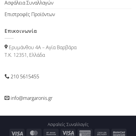
Ασφάλεια Συναλλαγών
Επιστροφές Προϊόντων
Επικοινωνία
Ερυμάνθου 4Α – Αγία Βαρβάρα
Τ.Κ. 12351, Ελλάδα
210 5615455
info@margaronis.gr
Ασφαλείς Συναλλαγές
Visa
MasterCard
Bank
Visa
American
Cash
Maste