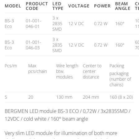
PRODUCT
LED
BEAM
C
MODEL
VOLTAGE
POWER
CODE
TYPE
ANGLE
T
3 x
BS-3
01-001-
1
2835
12 V DC
0.72 W
160°
Eco
046-01
1
SMD
3 x
BS-3
01-001-
6
2835
12 V DC
0.72 W
160°
Eco
046-03
7
SMD
Pcs/m
Max
Wire length
Center to
Packing
pcs/chain
btw.
center
packaging
modules
distance
(number of
chains)
5
20
130 mm
204 mm
160 (8 x 20)
BERGMEN LED module BS-3 ECO / 0,72W / 3x2835SMD /
12VDC / cold white / 160° beam angle
Very slim LED module for illumination of both more