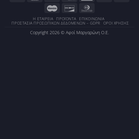
Transfer
Electron
Express
On
2
Maestro
Discover
Dinners
Delivery
Club
Η ΕΤΑΙΡΕΊΑ
ΠΡΟΪΌΝΤΑ
ΕΠΙΚΟΙΝΩΝΊΑ
ΠΡΟΣΤΑΣΊΑ ΠΡΟΣΩΠΙΚΏΝ ΔΕΔΟΜΈΝΩΝ – GDPR
ΌΡΟΙ ΧΡΉΣΗΣ
Copyright 2026 ©
Αφοί Μαργαρώνη Ο.Ε.