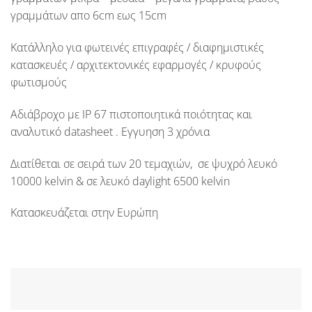
γραμμάτων απο
6cm
εως
15cm
Κατάλληλο για φωτεινές επιγραφές / διαφημιστικές
κατασκευές / αρχιτεκτονικές εφαρμογές / κρυφούς
φωτισμούς
Αδιάβροχο με
IP 67
πιστοποιητικά ποιότητας και
αναλυτικό datasheet .
Εγγυηση 3 χρόνια
Διατίθεται σε σειρά των 20 τεμαχιών, σε ψυχρό λευκό
10000
kelvin & σε λευκό daylight
6500
kelvin
Κατασκευάζεται στην
Ευρώπη