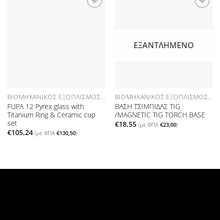
Προσθήκη
Προσθήκη
στη Λίστα
στη Λίστα
Επιθυμιών
Επιθυμιών
ΕΞΑΝΤΛΗΜΈΝΟ
ΒΙΟΜΗΧΑΝΙΚΌΣ ΕΞΟΠΛΙΣΜΌΣ ΑΝΑΛΏΣΙΜΑ
ΒΙΟΜΗΧΑΝΙΚΌΣ ΕΞΟΠΛΙΣΜΌΣ ΑΝΑΛΏΣΙΜΑ
FUPA 12 Pyrex glass with
ΒΑΣΗ ΤΣΙΜΠΙΔΑΣ TIG
Titanium Ring & Ceramic cup
/MAGNETIC TIG TORCH BASE
set
€
18,55
(με ΦΠΑ
€
23,00
)
€
105,24
(με ΦΠΑ
€
130,50
)