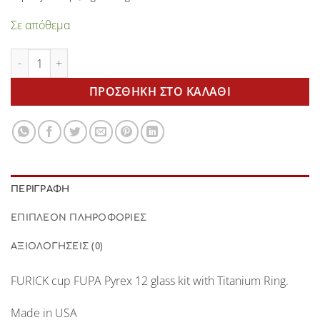
Σε απόθεμα
FURICK Cup FUPA Pyrex 12 Glass kit with Titanium Ring ποσότ
ΠΡΟΣΘΉΚΗ ΣΤΟ ΚΑΛΆΘΙ
ΠΕΡΙΓΡΑΦΉ
ΕΠΙΠΛΈΟΝ ΠΛΗΡΟΦΟΡΊΕΣ
ΑΞΙΟΛΟΓΉΣΕΙΣ (0)
FURICK cup FUPA Pyrex 12 glass kit
with
Titanium Ring.
Made in USA