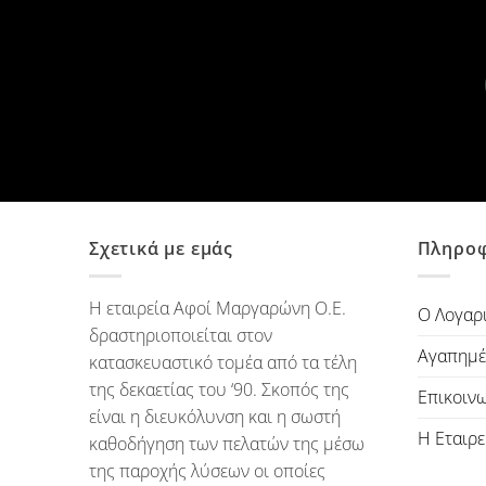
Σχετικά με εμάς
Πληροφ
Η εταιρεία Αφοί Μαργαρώνη Ο.Ε.
Ο Λογαρ
δραστηριοποιείται στον
Αγαπημέ
κατασκευαστικό τομέα από τα τέλη
της δεκαετίας του ‘90. Σκοπός της
Επικοιν
είναι η διευκόλυνση και η σωστή
Η Εταιρε
καθοδήγηση των πελατών της μέσω
της παροχής λύσεων οι οποίες