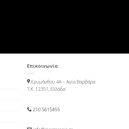
Επικοινωνία
Ερυμάνθου 4Α – Αγία Βαρβάρα
Τ.Κ. 12351, Ελλάδα
210 5615455