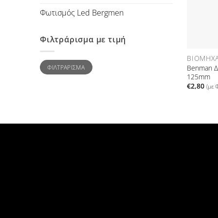
Φωτισμός Led Bergmen
Φιλτράρισμα με τιμή
Ελάχιστη
Μέγιστη
Benman Δ
ΦΙΛΤΡΆΡΙΣΜΑ
τιμή
τιμή
125mm
€
2,80
(με