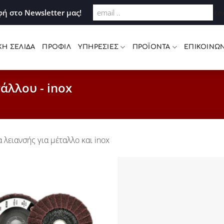
Σύνδεση
ή στο Newsletter μας!
te
ΚΉ ΣΕΛΊΔΑ
ΠΡΟΦΊΛ
ΥΠΗΡΕΣΊΕΣ
ΠΡΟΪΌΝΤΑ
ΕΠΙΚΟΙΝΩΝ
τάλλου - inox
 λειανσής για μέταλλο και inox
Προσθήκη
στη Λίστα
Επιθυμιών