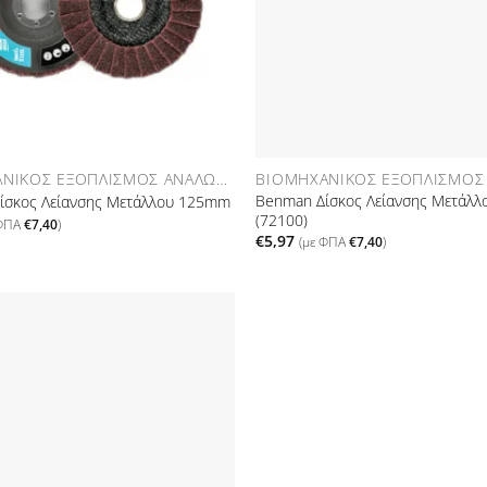
ΒΙΟΜΗΧΑΝΙΚΌΣ ΕΞΟΠΛΙΣΜΌΣ ΑΝΑΛΏΣΙΜΑ
Benman Δίσκος Λείανσης Μετάλ
ίσκος Λείανσης Μετάλλου 125mm
(72100)
 ΦΠΑ
€
7,40
)
€
5,97
(με ΦΠΑ
€
7,40
)
Προσθήκη
στη Λίστα
Επιθυμιών