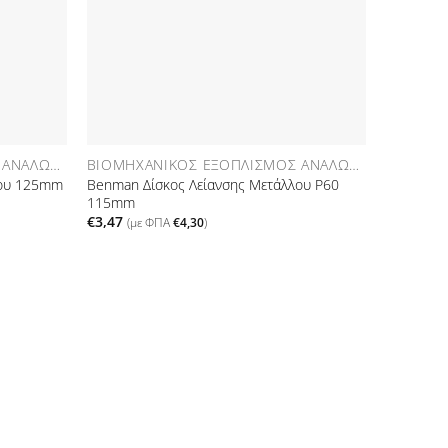
ΒΙΟΜΗΧΑΝΙΚΌΣ ΕΞΟΠΛΙΣΜΌΣ ΑΝΑΛΏΣΙΜΑ
ΒΙΟΜΗΧΑΝΙΚΌΣ ΕΞΟΠΛΙΣΜΌΣ ΑΝΑΛΏΣΙΜΑ
λου 125mm
Benman Δίσκος Λείανσης Μετάλλου P60
115mm
€
3,47
(με ΦΠΑ
€
4,30
)