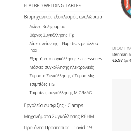
FLATBED WELDING TABLES
Βιομηχανικός εξοπλισμός αναλώσιμα
Ακίδες βολφραμίου
Βέργες Συγκόλλησης Tig
Δίσκοι λείανσης - Flap discs μετάλλου -
inox
Benman Δ
Εξαρτήματα συγκόλλησης / accessories
€
5,97
(με
Μάσκες συγκόλλησης ηλεκτρονικές
Σύρματα Συγκόλλησης / Σύρμα Mig
Τσιμπίδες TIG
Τσιμπίδες συγκόλλησης MIG/MAG
Εργαλεία σύσφιξης - Clamps
Μηχανήματα Συγκόλλησης REHM
Προϊόντα Προστασίας - Covid-19