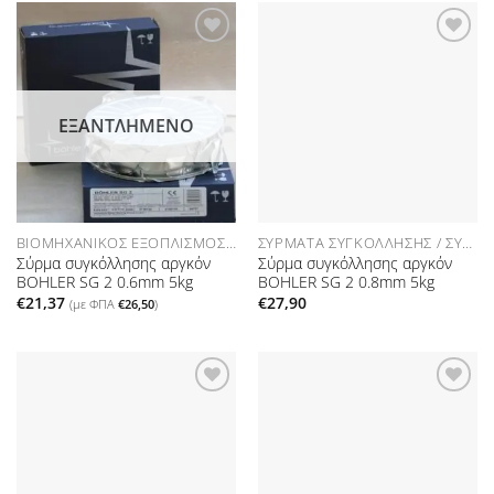
Προσθήκη
Προσθήκη
στη Λίστα
στη Λίστα
Επιθυμιών
Επιθυμιών
ΕΞΑΝΤΛΗΜΈΝΟ
ΒΙΟΜΗΧΑΝΙΚΌΣ ΕΞΟΠΛΙΣΜΌΣ ΑΝΑΛΏΣΙΜΑ
ΣΎΡΜΑΤΑ ΣΥΓΚΌΛΛΗΣΗΣ / ΣΎΡΜΑ MIG
Σύρμα συγκόλλησης αργκόν
Σύρμα συγκόλλησης αργκόν
BOHLER SG 2 0.6mm 5kg
BOHLER SG 2 0.8mm 5kg
€
21,37
€
27,90
(με ΦΠΑ
€
26,50
)
Προσθήκη
Προσθήκη
στη Λίστα
στη Λίστα
Επιθυμιών
Επιθυμιών