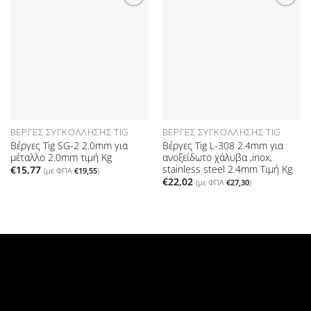
Προσθήκη
Προσθήκη
στη Λίστα
στη Λίστα
Επιθυμιών
Επιθυμιών
ΒΈΡΓΕΣ ΣΥΓΚΌΛΛΗΣΗΣ TIG
ΒΈΡΓΕΣ ΣΥΓΚΌΛΛΗΣΗΣ TIG
Βέργες Tig SG-2 2.0mm για
Βέργες Tig L-308 2.4mm για
μέταλλο 2.0mm τιμή Kg
ανοξείδωτο χάλυβα ,inox,
stainless steel 2.4mm Τιμή Kg
€
15,77
(με ΦΠΑ
€
19,55
)
€
22,02
(με ΦΠΑ
€
27,30
)