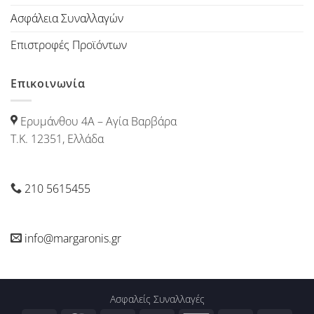
Ασφάλεια Συναλλαγών
Επιστροφές Προϊόντων
Επικοινωνία
Ερυμάνθου 4Α – Αγία Βαρβάρα
Τ.Κ. 12351, Ελλάδα
210 5615455
info@margaronis.gr
Ασφαλείς Συναλλαγές