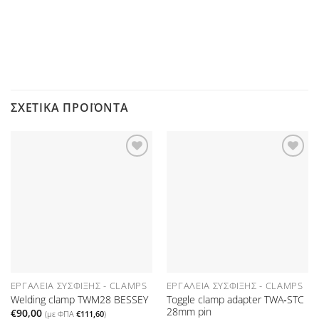
ΣΧΕΤΙΚΆ ΠΡΟΪΌΝΤΑ
Προσθήκη
Προσθήκη
στη Λίστα
στη Λίστα
Επιθυμιών
Επιθυμιών
ΕΡΓΑΛΕΊΑ ΣΎΣΦΙΞΗΣ - CLAMPS
ΕΡΓΑΛΕΊΑ ΣΎΣΦΙΞΗΣ - CLAMPS
Toggle clamp adapter TWA‑STC
Welding clamp TWM28 BESSEY
28mm pin
€
90,00
(με ΦΠΑ
€
111,60
)