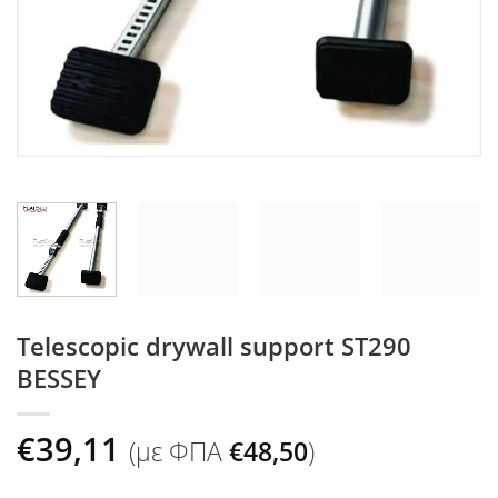
Telescopic drywall support ST290
BESSEY
€
39,11
(με ΦΠΑ
€
48,50
)