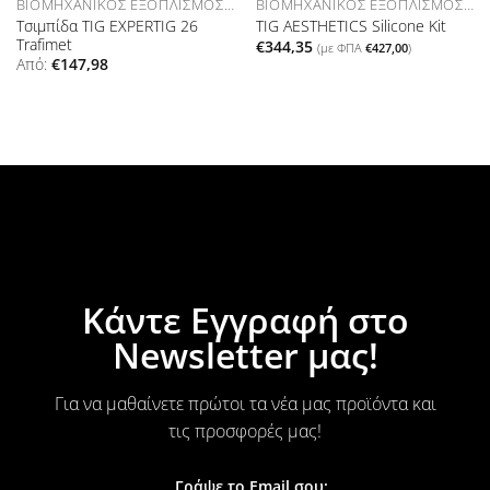
ΒΙΟΜΗΧΑΝΙΚΌΣ ΕΞΟΠΛΙΣΜΌΣ ΑΝΑΛΏΣΙΜΑ
ΒΙΟΜΗΧΑΝΙΚΌΣ ΕΞΟΠΛΙΣΜΌΣ ΑΝΑΛΏΣΙΜΑ
Τσιμπίδα TIG EXPERTIG 26
TIG AESTHETICS Silicone Kit
Trafimet
€
344,35
(με ΦΠΑ
€
427,00
)
Από:
€
147,98
Κάντε Εγγραφή στο
Newsletter μας!
Για να μαθαίνετε πρώτοι τα νέα μας προϊόντα και
τις προσφορές μας!
Γράψε το Email σου: