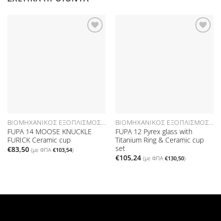
Προσθήκη
Προσθήκη
στη Λίστα
στη Λίστα
Επιθυμιών
Επιθυμιών
ΒΙΟΜΗΧΑΝΙΚΌΣ ΕΞΟΠΛΙΣΜΌΣ ΑΝΑΛΏΣΙΜΑ
ΒΙΟΜΗΧΑΝΙΚΌΣ ΕΞΟΠΛΙΣΜΌΣ ΑΝΑΛΏΣΙΜΑ
FUPA 14 MOOSE KNUCKLE
FUPA 12 Pyrex glass with
FURICK Ceramic cup
Titanium Ring & Ceramic cup
set
€
83,50
(με ΦΠΑ
€
103,54
)
€
105,24
(με ΦΠΑ
€
130,50
)