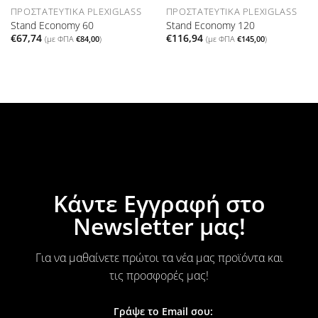
ΠΡΟΣΤΑΤΕΥΤΙΚΆ PLEXIGLASS
ΠΡΟΣΤΑΤΕΥΤΙΚΆ PLEXIGLASS
Stand Economy 60
Stand Economy 120
€
67,74
€
116,94
(με ΦΠΑ
€
84,00
)
(με ΦΠΑ
€
145,00
)
Κάντε Εγγραφή στο
Newsletter μας!
Για να μαθαίνετε πρώτοι τα νέα μας προϊόντα και
τις προσφορές μας!
Γράψε το Email σου: