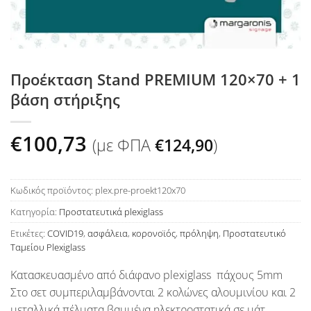
Προέκταση Stand PREMIUM 120×70 + 1
βάση στήριξης
€
100,73
(με ΦΠΑ
€
124,90
)
Κωδικός προϊόντος:
plex.pre-proekt120x70
Κατηγορία:
Προστατευτικά plexiglass
Ετικέτες:
COVID19
,
ασφάλεια
,
κορονοϊός
,
πρόληψη
,
Προστατευτικό
Ταμείου Plexiglass
Κατασκευασμένο από διάφανο plexiglass πάχους 5mm
Στο σετ συμπεριλαμβάνονται 2 κολώνες αλουμινίου και 2
μεταλλικά πέλματα βαμμένα ηλεκτροστατικά σε μάτ