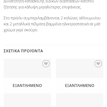
Δυνατότητα κατασκεύης ειδικών διαστάσεων κατόπιν
ζήτησης για κάλυψη μεγαλύτερης επιφάνειας.
Στο προϊόν συμπεριλαμβάνονται 2 κολώνες αλλουμινίου
και 2 μεταλλικά πέλματα βαμμένα ηλεκτροστατικά σε μάτ
χρώμα γκρί σκούρο.
ΣΧΕΤΙΚΆ ΠΡΟΪΌΝΤΑ
Προσθήκη
Προσθήκη
στη Λίστα
στη Λίστα
Επιθυμιών
Επιθυμιών
ΕΞΑΝΤΛΗΜΈΝΟ
ΕΞΑΝΤΛΗΜΈΝΟ