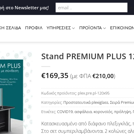
Σύνδεση
ή στο Newsletter μας!
te
ΚΉ ΣΕΛΊΔΑ
ΠΡΟΦΊΛ
ΥΠΗΡΕΣΊΕΣ
ΠΡΟΪΌΝΤΑ
ΕΠΙΚΟΙΝΩΝ
Stand PREMIUM PLUS 1
Προσθήκη
€
169,35
(με ΦΠΑ
€
210,00
)
στη Λίστα
Επιθυμιών
Κωδικός προϊόντος:
plex.pre.pl-120x95
Κατηγορίες:
Προστατευτικά plexiglass
,
Σειρά Premiu
Ετικέτες:
COVID19
,
ασφάλεια
,
κορονοϊός
,
πρόληψη
,
Κατασκευασμένο από διάφανο πλεξιγκλάς,
Στο σετ συμπεριλαμβάνονται 2 κολώνες αλ