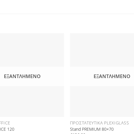
Προσθήκη
στη Λίστα
Επιθυμιών
Ε
ΕΞΑΝΤΛΗΜΈΝΟ
ΕΞΑΝΤΛΗΜΈΝΟ
FFICE
ΠΡΟΣΤΑΤΕΥΤΙΚΆ PLEXIGLASS
ICE 120
Stand PREMIUM 80×70