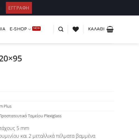
ΚΑΤΆΛΟΓΟΣ PLEXIGLASS
 / Εγγραφή
xt
ΊΑ
E-SHOP
ΚΑΛΆΘΙ
20×95
m Plus
Προστατευτικό Ταμείου Plexiglass
 πάχους 5 mm
ουμινίου και 2 μεταλλικά πέλματα βαμμένα