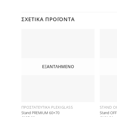
ΣΧΕΤΙΚΆ ΠΡΟΪΌΝΤΑ
Προσθήκη
στη Λίστα
Επιθυμιών
ΕΞΑΝΤΛΗΜΈΝΟ
ΠΡΟΣΤΑΤΕΥΤΙΚΆ PLEXIGLASS
STAND O
Stand PREMIUM 60×70
Stand OFF