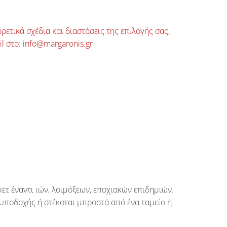
ρετικά σχέδια και διαστάσεις της επιλογής σας,
il στο: info@margaronis.gr
ετ έναντι ιών, λοιμόξεων, εποχιακών επιδημιών.
 υποδοχής ή στέκοται μπροστά από ένα ταμείο ή