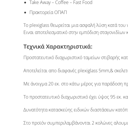
Take Away – Coffee – Fast Food
Πρακτορεία ΟΠΑΠ
Το
plexiglass
θεωρείται μια ασφαλή λύση κατά του
Ειναι αποτελεσματικό στην εμπόδιση σταγονιδίων κ
Τεχνικά Χαρακτηριστικά:
Προστατευτικό διαχωριστικό ταμείων στιβαρής κατ
Αποτελείται απο διαφανές plexiglass 5
mm
,& σκελε
Με άνοιγμα
20 εκ.
στο κάτω μέρος για παράδοση πρ
Το προστατευτικό διαχωριστικό έχει ύψος
95 εκ.
κα
Δυνατότητα κατασκεύης ειδικών διαστάσεων κατόπ
Στο προϊόν συμπεριλαμβάνονται 2 κολώνες αλουμιν