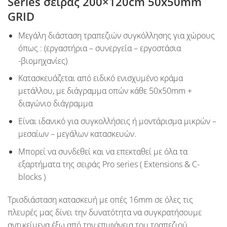
Series
σειράς 200×120cm 50x50mm
GRID
Μεγάλη διάσταση τραπεζιών συγκόλλησης για χώρους
όπως : (
εργαστήρια – συνεργεία – εργοστάσια
-βιομηχανίες
)
Κατασκευάζεται από ειδικό ενισχυμένο κράμα
μετάλλου, με διάγραμμα οπών κάθε
50x50mm
+
διαγώνιο διάγραμμα
Είναι ιδανικό για συγκολλήσεις ή μοντάρισμα μικρών –
μεσαίων – μεγάλων κατασκευών.
Μπορεί να συνδεθεί και να επεκταθεί με όλα τα
εξαρτήματα της σειράς
Pro series
(
Extensions & C-
blocks
)
Tρισδιάσταση κατασκευή με οπές
16mm
σε όλες τις
πλευρές μας δίνει την δυνατότητα να συγκρατήσουμε
αντικείμενα έξω από την επιφάνεια του τραπεζιού.