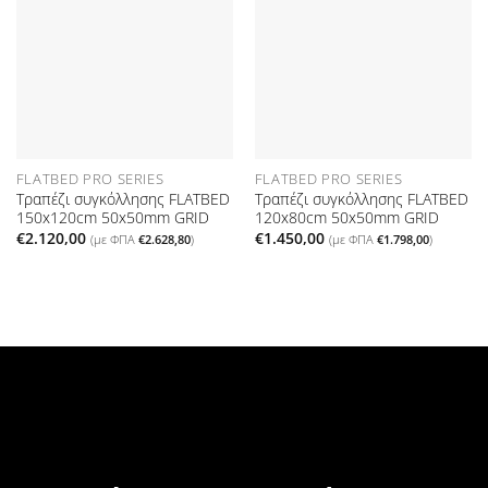
στη Λίστα
στη Λίστα
Επιθυμιών
Επιθυμιών
FLATBED PRO SERIES
FLATBED PRO SERIES
Τραπέζι συγκόλλησης FLATBED
Τραπέζι συγκόλλησης FLATBED
150x120cm 50x50mm GRID
120x80cm 50x50mm GRID
€
2.120,00
€
1.450,00
(με ΦΠΑ
€
2.628,80
)
(με ΦΠΑ
€
1.798,00
)