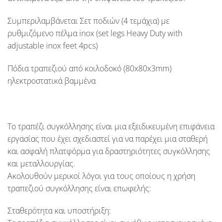
Συμπεριλαμβάνεται Σετ ποδιών (4 τεμάχια) με
ρυθμιζόμενο πέλμα inox (
set legs Heavy Duty with
adjustable inox feet 4pcs
)
Πόδια τραπεζιού από κοιλοδοκό (
8
0x80x3mm
)
ηλεκτροστατικά βαμμένα
Το τραπέζι συγκόλλησης είναι μια εξειδικευμένη επιφάνεια
εργασίας που έχει σχεδιαστεί για να παρέχει μια σταθερή
και ασφαλή πλατφόρμα για δραστηριότητες συγκόλλησης
και μεταλλουργίας.
Ακολουθούν μερικοί λόγοι για τους οποίους η χρήση
τραπεζιού συγκόλλησης είναι επωφελής:
Σταθερότητα και υποστήριξη: