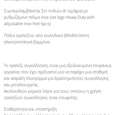
Συμπεριλαμβάνεται Σετ ποδιών (6 τεμάχια) με
ρυθμιζόμενο πέλμα inox (
set legs Heavy Duty with
adjustable inox feet 6pcs
)
Πόδια τραπεζιού από κοιλοδοκό (
8
0x80x3mm
)
ηλεκτροστατικά βαμμένα
Το τραπέζι συγκόλλησης είναι μια εξειδικευμένη επιφάνεια
εργασίας που έχει σχεδιαστεί για να παρέχει μια σταθερή
και ασφαλή πλατφόρμα για δραστηριότητες συγκόλλησης
και μεταλλουργίας.
Ακολουθούν μερικοί λόγοι για τους οποίους η χρήση
τραπεζιού συγκόλλησης είναι επωφελής:
Σταθερότητα και υποστήριξη: