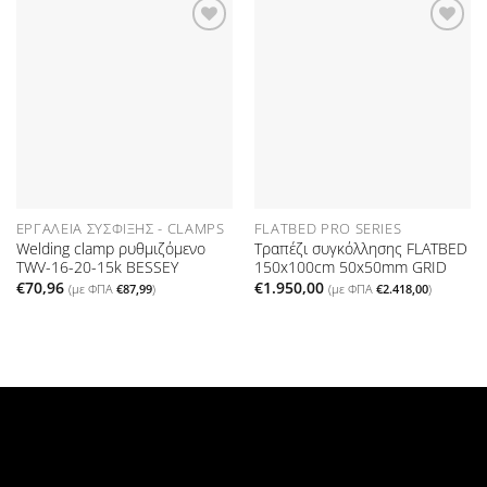
Προσθήκη
Προσθήκη
στη Λίστα
στη Λίστα
Επιθυμιών
Επιθυμιών
ΕΡΓΑΛΕΊΑ ΣΎΣΦΙΞΗΣ - CLAMPS
FLATBED PRO SERIES
Welding clamp ρυθμιζόμενο
Τραπέζι συγκόλλησης FLATBED
TWV-16-20-15k BESSEY
150x100cm 50x50mm GRID
€
70,96
€
1.950,00
(με ΦΠΑ
€
87,99
)
(με ΦΠΑ
€
2.418,00
)