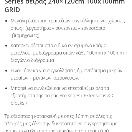
Series
σειράς 240×120cm 100x100mm
GRID
Μεγάλη διάσταση τραπεζιών συγκόλλησης για χώρους
όπως : (
εργαστήρια – συνεργεία – εργοστάσια
-βιομηχανίες
)
Κατασκευάζεται από ειδικό ενισχυμένο κράμα
μετάλλου, με διάγραμμα οπών κάθε
100mm x 100mm
+
διαγώνιο διάγραμμα
Είναι ιδανικό για συγκολλήσεις ή μοντάρισμα μικρών –
μεσαίων – μεγάλων κατασκευών.
Μπορεί να συνδεθεί και να επεκταθεί με όλα τα
εξαρτήματα της σειράς
Pro series
(
Extensions & C-
blocks
)
Tρισδιάσταση κατασκευή με οπές
16mm
σε όλες τις
πλευρές μας δίνει την δυνατότητα να συγκρατήσουμε
αντικείμενα έξω από την επιφάνεια του τραπεζιού.