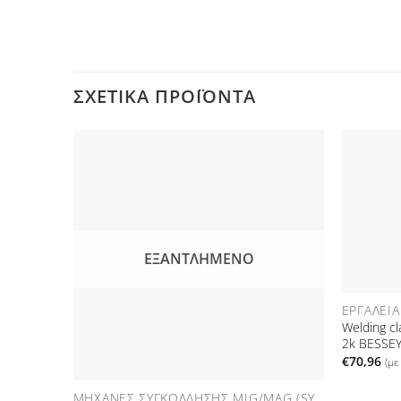
ΣΧΕΤΙΚΆ ΠΡΟΪΌΝΤΑ
Προσθήκη
στη Λίστα
Επιθυμιών
ΕΞΑΝΤΛΗΜΈΝΟ
ΕΡΓΑΛΕΊΑ
Welding c
2k BESSE
€
70,96
(μ
ΜΗΧΑΝΈΣ ΣΥΓΚΌΛΛΗΣΗΣ MIG/MAG (SYNERGIC MACHINES)