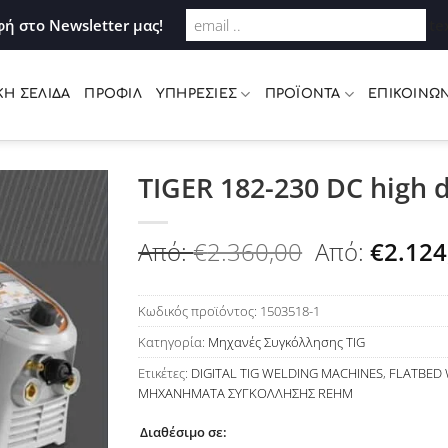
Σύνδεση
ή στο Newsletter μας!
te
ΚΉ ΣΕΛΊΔΑ
ΠΡΟΦΊΛ
ΥΠΗΡΕΣΊΕΣ
ΠΡΟΪΌΝΤΑ
ΕΠΙΚΟΙΝΩΝ
TIGER 182-230 DC high d
Προσθήκη
Από:
€
2.360,00
Από:
€
2.124
στη Λίστα
Επιθυμιών
Κωδικός προϊόντος:
1503518-1
Κατηγορία:
Μηχανές Συγκόλλησης TIG
Ετικέτες:
DIGITAL TIG WELDING MACHINES
,
FLATBED 
ΜΗΧΑΝΗΜΑΤΑ ΣΥΓΚΟΛΛΗΣΗΣ REHM
Διαθέσιμο σε: