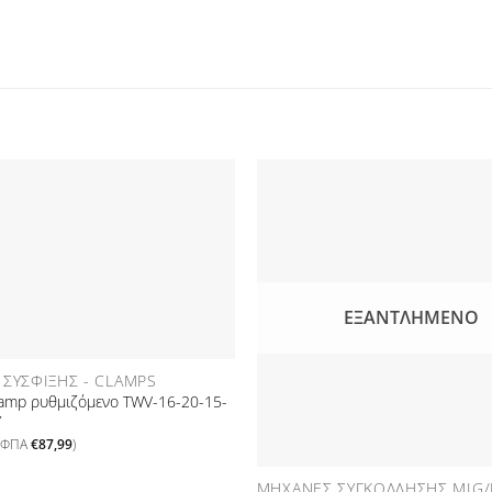
Προσθήκη
στη Λίστα
Επιθυμιών
Ε
ΕΞΑΝΤΛΗΜΈΝΟ
 ΣΎΣΦΙΞΗΣ - CLAMPS
lamp ρυθμιζόμενο TWV-16-20-15-
Y
ε ΦΠΑ
€
87,99
)