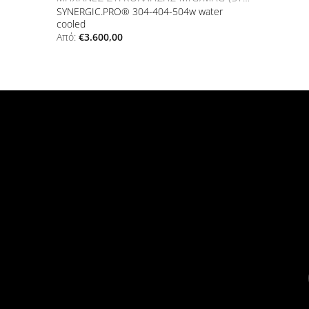
SYNERGIC.PRO® 304-404-504w water
cooled
Από:
€
3.600,00