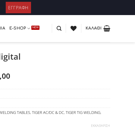
ΚΑΤΆΛΟΓΟΣ PLEXIGLASS
 / Εγγραφή
xt
ΊΑ
E-SHOP
ΚΑΛΆΘΙ
igital
,00
WELDING TABLES
,
TIGER AC/DC & DC
,
TIGER TIG WELDING
,
ΕΚΚΑΘΆΡΙΣΗ