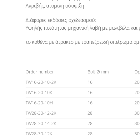
Ακριβής, ατομική σύσφιξη
Διάφορες εκδόσεις σχεδιασμού:
Υψηλής ποιότητας μηχανική λαβή με μανιβέλα και
το καθένα με άτρακτο με τραπεζοειδή σπείρωμα ομ
Order number
Bolt Ø mm
Op
TW16-20-10-2K
16
20
TW16-20-10K
16
20
TW16-20-10H
16
20
TW28-30-12-2K
28
30
TW28-30-14-2K
28
30
TW28-30-12K
28
30