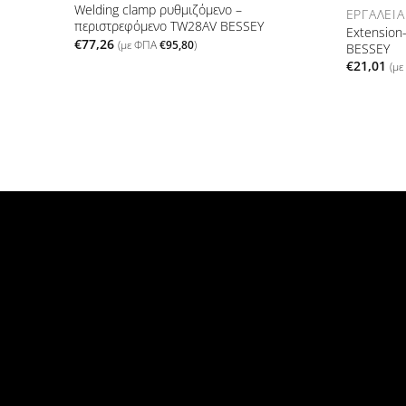
Welding clamp ρυθμιζόμενο –
ΕΡΓΑΛΕΊΑ
περιστρεφόμενο TW28AV BESSEY
Extension
€
77,26
(με ΦΠΑ
€
95,80
)
BESSEY
€
21,01
(μ