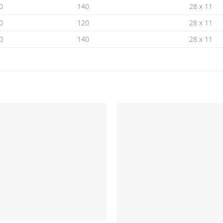
0
140
28 x 11
0
120
28 x 11
0
140
28 x 11
Προσθήκη
στη Λίστα
Επιθυμιών
Ε