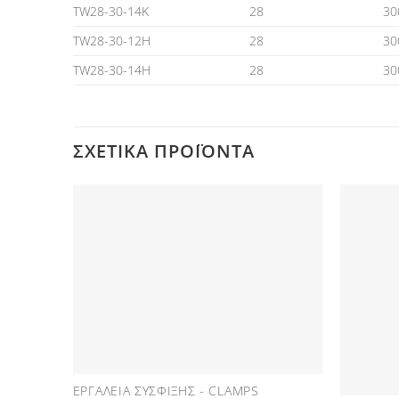
TW28-30-14K
28
30
TW28-30-12H
28
30
TW28-30-14H
28
30
ΣΧΕΤΙΚΆ ΠΡΟΪΌΝΤΑ
Προσθήκη
στη Λίστα
Επιθυμιών
ΕΡΓΑΛΕΊΑ ΣΎΣΦΙΞΗΣ - CLAMPS