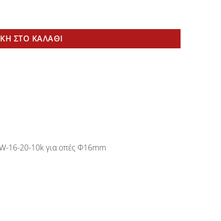
τα
ΚΗ ΣΤΟ ΚΑΛΆΘΙ
 TW-16-20-10k για οπές Φ16mm