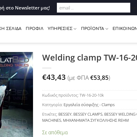
Σύνδεση
ή στο Newsletter μας!
te
ΚΉ ΣΕΛΊΔΑ
ΠΡΟΦΊΛ
ΥΠΗΡΕΣΊΕΣ
ΠΡΟΪΌΝΤΑ
ΕΠΙΚΟΙΝΩΝ
Welding clamp TW-16-2
Προσθήκη
€
43,43
(με ΦΠΑ
€
53,85
)
στη Λίστα
Επιθυμιών
Κωδικός προϊόντος:
TW-16-20-10k
Κατηγορία:
Εργαλεία σύσφιξης - Clamps
Ετικέτες:
BESSEY
,
BESSEY CLAMPS
,
BESSEY WELDING
MACHINES
,
ΜΗΧΑΝΗΜΑΤΑ ΣΥΓΚΟΛΛΗΣΗΣ REHM
Σε απόθεμα