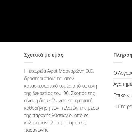
Σχετικά με εμάς
Πληροφ
Η εταιρεία Αφοί Μαργαρώνη Ο.Ε.
Ο Λογαρ
δραστηριοποιείται στον
Αγαπημέ
κατασκευαστικό τομέα από τα τέλη
της δεκαετίας του ‘90. Σκοπός της
Επικοιν
είναι η διευκόλυνση και η σωστή
Η Εταιρε
καθοδήγηση των πελατών της μέσω
της παροχής λύσεων οι οποίες
καλύπτουν όλο το φάσμα της
παραγωγής,