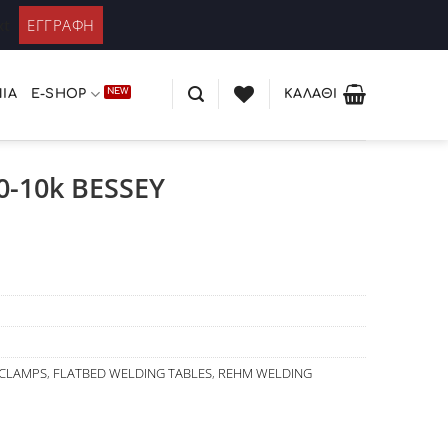
ΚΑΤΆΛΟΓΟΣ PLEXIGLASS
 / Εγγραφή
xt
ΊΑ
E-SHOP
ΚΑΛΆΘΙ
0-10k BESSEY
 CLAMPS
,
FLATBED WELDING TABLES
,
REHM WELDING