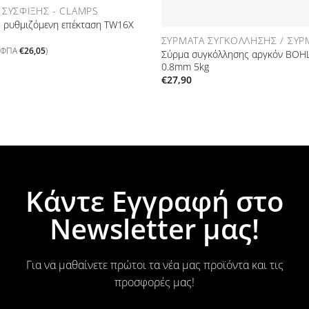
 ΣΎΣΦΙΞΗΣ - CLAMPS
- ρυθμιζόμενη επέκταση TW16X
ΣΎΡΜΑΤΑ ΣΥΓΚΌΛΛΗΣΗΣ / ΣΎΡ
ε ΦΠΑ
€
26,05
)
Σύρμα συγκόλλησης αργκόν BOH
0.8mm 5kg
€
27,90
Κάντε Εγγραφή στο
Newsletter μας!
Για να μαθαίνετε πρώτοι τα νέα μας προϊόντα και τις
προσφορές μας!