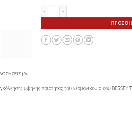
Welding clamp TW-16-20-10k BESSEY ποσότη
ΠΡΟΣΘΉ
ΛΟΓΉΣΕΙΣ (0)
 συγκόλλησης υψηλής ποιότητας του γερμανικού οίκου BESSEY