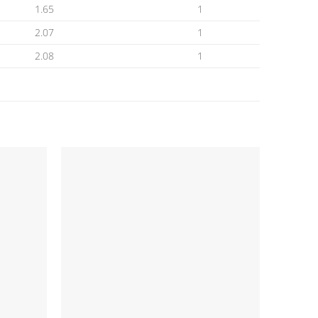
1.65
1
2.07
1
2.08
1
Προσθήκη
Προσθήκη
στη Λίστα
στη Λίστα
πιθυμιών
Επιθυμιών