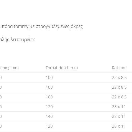
 μπάρα tommy με στρογγυλεμένες άκρες
αλής λειτουργίας
ening mm
Throat depth mm
Rail mm
0
100
22 x 8.5
0
100
22 x 8.5
0
100
22 x 8.5
0
120
28 x 11
0
140
28 x 11
0
120
28 x 11