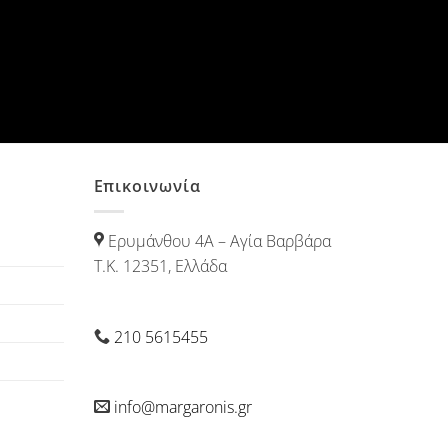
Επικοινωνία
Ερυμάνθου 4Α – Αγία Βαρβάρα
Τ.Κ. 12351, Ελλάδα
210 5615455
info@margaronis.gr