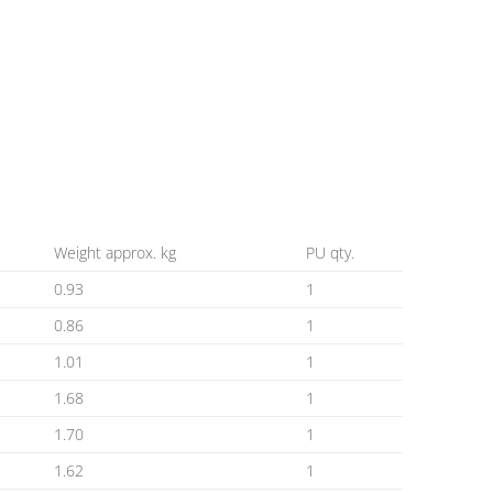
Weight approx. kg
PU qty.
0.93
1
0.86
1
1.01
1
1.68
1
1.70
1
1.62
1