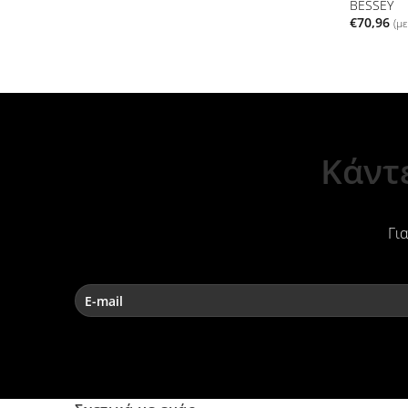
BESSEY
€
70,96
(μ
Κάντ
Για