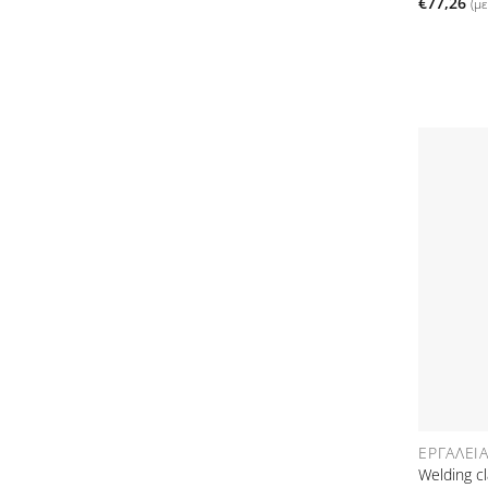
€
77,26
(μ
ΕΡΓΑΛΕΊ
Welding c