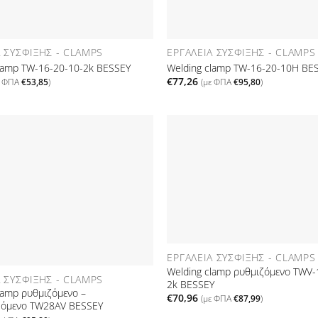
Α ΣΎΣΦΙΞΗΣ - CLAMPS
ΕΡΓΑΛΕΊΑ ΣΎΣΦΙΞΗΣ - CLAMPS
clamp TW-16-20-10-2k BESSEY
Welding clamp TW-16-20-10H BE
€
77,26
ε ΦΠΑ
€
53,85
)
(με ΦΠΑ
€
95,80
)
Προσθήκη
στη Λίστα
Επιθυμιών
ΕΡΓΑΛΕΊΑ ΣΎΣΦΙΞΗΣ - CLAMPS
Welding clamp ρυθμιζόμενο TWV-
Α ΣΎΣΦΙΞΗΣ - CLAMPS
2k BESSEY
lamp ρυθμιζόμενο –
€
70,96
(με ΦΠΑ
€
87,99
)
φόμενο TW28AV BESSEY