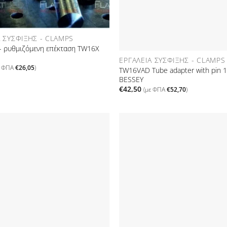
Α ΣΎΣΦΙΞΗΣ - CLAMPS
- ρυθμιζόμενη επέκταση TW16X
ΕΡΓΑΛΕΊΑ ΣΎΣΦΙΞΗΣ - CLAMPS
ε ΦΠΑ
€
26,05
)
TW16VAD Tube adapter with pin
BESSEY
€
42,50
(με ΦΠΑ
€
52,70
)
Προσθήκη
στη Λίστα
Επιθυμιών