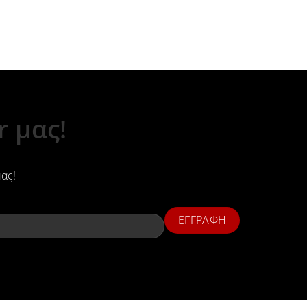
 μας!
μας!