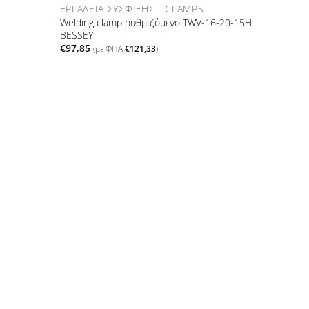
ΕΡΓΑΛΕΊΑ ΣΎΣΦΙΞΗΣ - CLAMPS
Welding clamp ρυθμιζόμενο TWV-16-20-15H
BESSEY
€
97,85
(με ΦΠΑ
€
121,33
)