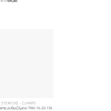
ε ΦΠΑ
€
95,80
)
Προσθήκη
στη Λίστα
Επιθυμιών
Α ΣΎΣΦΙΞΗΣ - CLAMPS
lamp ρυθμιζόμενο TWV-16-20-15k