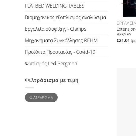
FLATBED WELDING TABLES
Βιομηχανικός εξοπλισμός αναλώσιμα
ΕΡΓΑΛΕΊ
Εργαλεία σύσφιξης - Clamps
Extension
BESSEY
Μηχανήματα Συγκόλλησης REHM
€
21,01
(μ
Προϊόντα Προστασίας - Covid-19
Φωτισμός Led Bergmen
Φιλτράρισμα με τιμή
Ελάχιστη
Μέγιστη
ΦΙΛΤΡΆΡΙΣΜΑ
τιμή
τιμή