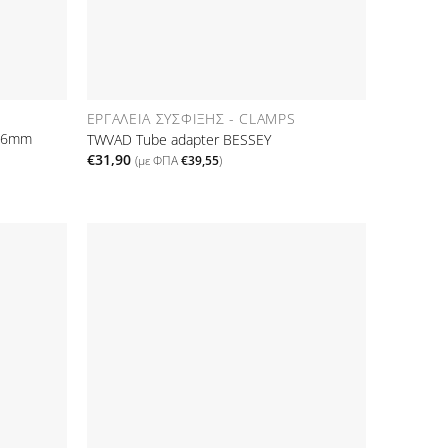
ΕΡΓΑΛΕΊΑ ΣΎΣΦΙΞΗΣ - CLAMPS
 16mm
TWVAD Tube adapter BESSEY
€
31,90
(με ΦΠΑ
€
39,55
)
Προσθήκη
Προσθήκη
στη Λίστα
στη Λίστα
Επιθυμιών
Επιθυμιών