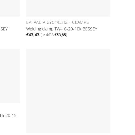
ΕΡΓΑΛΕΊΑ ΣΎΣΦΙΞΗΣ - CLAMPS
SSEY
Welding clamp TW-16-20-10k BESSEY
€
43,43
(με ΦΠΑ
€
53,85
)
Προσθήκη
Προσθήκη
στη Λίστα
στη Λίστα
Επιθυμιών
Επιθυμιών
16-20-15-