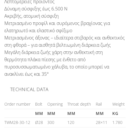
Λεπτομέρειες προιόντος
Δύναμη σύσφιξης έως 6.500 N
Ακριβής, ατομική σύσφιξη
Μετριασμένο προφίλ και συρόμενος βραχίονας για
ελατηριωτό και ελαστικό σφίξιμο
Μετριασμένος άξονας – ιδιαίτερα στιβαρός και ανθεκτικός
στη φθορά – για αισθητά βελτιωμένη διάρκεια ζωής
Μεγάλη διάρκεια ζωής χάρη στην ανθεκτική στη
θερμότητα πλάκα πίεσης με ένθετο από
πυροσυσσωματωμένο χάλυβα, το οποίο μπορεί να
ανακλίνει έως και 35°
TECHNICAL DATA
Order number
Bolt
Opening
Throat depth
Rail
Weight
MM
MM
MM
MM
KG
TWM28-30-12
Ø28
300
120
28×11
1.780