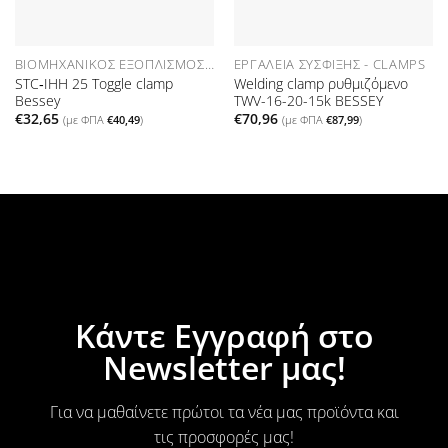
ΒΙΟΜΗΧΑΝΙΚΌΣ ΕΞΟΠΛΙΣΜΌΣ ΑΝΑΛΏΣΙΜΑ
ΕΡΓΑΛΕΊΑ ΣΎΣΦΙΞΗΣ - CLAMPS
STC‑IHH 25 Toggle clamp
Welding clamp ρυθμιζόμενο
Bessey
TWV-16-20-15k BESSEY
€
32,65
€
70,96
(με ΦΠΑ
€
40,49
)
(με ΦΠΑ
€
87,99
)
Κάντε Εγγραφή στο
Newsletter μας!
Για να μαθαίνετε πρώτοι τα νέα μας προϊόντα και
τις προσφορές μας!