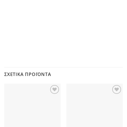
ΣΧΕΤΙΚΆ ΠΡΟΪΌΝΤΑ
Προσθήκη
Προσθήκη
στη Λίστα
στη Λίστα
Επιθυμιών
Επιθυμιών