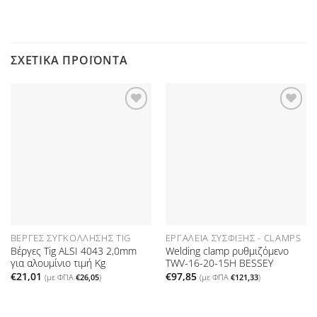
ΣΧΕΤΙΚΆ ΠΡΟΪΌΝΤΑ
Προσθήκη
Προσθήκη
στη Λίστα
στη Λίστα
Επιθυμιών
Επιθυμιών
ΒΈΡΓΕΣ ΣΥΓΚΌΛΛΗΣΗΣ TIG
ΕΡΓΑΛΕΊΑ ΣΎΣΦΙΞΗΣ - CLAMPS
Βέργες Tig ALSI 4043 2,0mm
Welding clamp ρυθμιζόμενο
για αλουμίνιο τιμή Kg
TWV-16-20-15H BESSEY
€
21,01
€
97,85
(με ΦΠΑ
€
26,05
)
(με ΦΠΑ
€
121,33
)