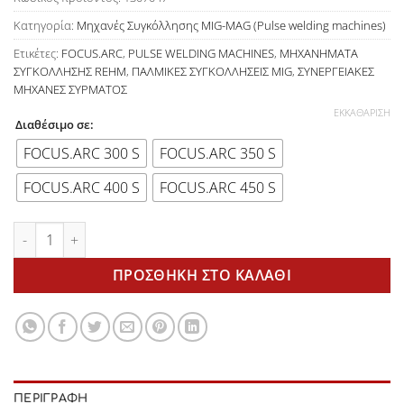
Κατηγορία:
Μηχανές Συγκόλλησης MIG-MAG (Pulse welding machines)
Ετικέτες:
FOCUS.ARC
,
PULSE WELDING MACHINES
,
ΜΗΧΑΝΗΜΑΤΑ
ΣΥΓΚΟΛΛΗΣΗΣ REHM
,
ΠΑΛΜΙΚΕΣ ΣΥΓΚΟΛΛΗΣΕΙΣ MIG
,
ΣΥΝΕΡΓΕΙΑΚΕΣ
ΜΗΧΑΝΕΣ ΣΥΡΜΑΤΟΣ
ΕΚΚΑΘΆΡΙΣΗ
Διαθέσιμο σε:
FOCUS.ARC 300 S
FOCUS.ARC 350 S
FOCUS.ARC 400 S
FOCUS.ARC 450 S
FOCUS.ARC P 300 (pulse) S αερόψυκτη με τροφοδότη (with wire
ΠΡΟΣΘΉΚΗ ΣΤΟ ΚΑΛΆΘΙ
ΠΕΡΙΓΡΑΦΉ