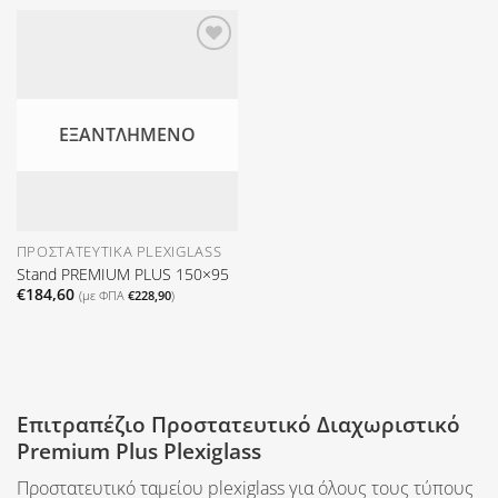
Προσθήκη
στη Λίστα
Επιθυμιών
ΕΞΑΝΤΛΗΜΈΝΟ
ΠΡΟΣΤΑΤΕΥΤΙΚΆ PLEXIGLASS
Stand PREMIUM PLUS 150×95
€
184,60
(με ΦΠΑ
€
228,90
)
Επιτραπέζιο Προστατευτικό Διαχωριστικό
Premium Plus Plexiglass
Προστατευτικό ταμείου plexiglass για όλους τους τύπους