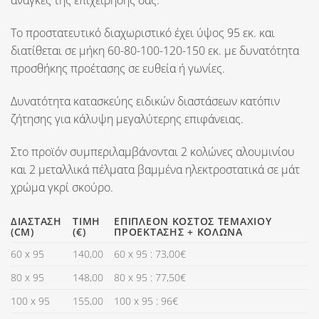
ανάγκες της επιχείρησης σας.
Το προστατευτικό διαχωριστικό έχει ύψος
95 εκ.
και
διατίθεται σε
μήκη 60-80-100-120-150 εκ. με δυνατότητα
προσθήκης προέτασης σε ευθεία ή γωνίες.
Δυνατότητα κατασκεύης ειδικών διαστάσεων κατόπιν
ζήτησης για κάλυψη μεγαλύτερης επιφάνειας.
Στο προϊόν συμπεριλαμβάνονται 2 κολώνες αλουμινίου
και 2 μεταλλικά πέλματα βαμμένα ηλεκτροστατικά σε μάτ
χρώμα γκρί σκούρο.
ΔΙΆΣΤΑΣΗ
ΤΙΜΉ
ΕΠΙΠΛΈΟΝ ΚΌΣΤΟΣ ΤΕΜΑΧΊΟΥ
(CM)
(€)
ΠΡΟΈΚΤΑΣΗΣ + ΚΟΛΏΝΑ
60 x 95
140,00
60 x 95 : 73,00€
80 x 95
148,00
80 x 95 : 77,50€
100 x 95
155,00
100 x 95 : 96€