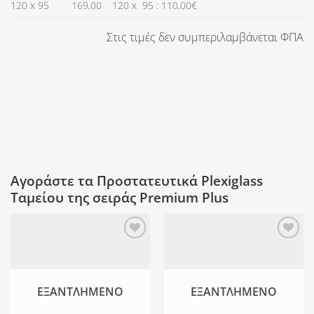
120 x 95
169,00
120 x 95 : 110,00€
Στις τιμές δεν συμπεριλαμβάνεται ΦΠΑ
Αγοράστε τα Προστατευτικά Plexiglass
Ταμείου της σειράς Premium Plus
Προσθήκη
Προσθήκη
στη Λίστα
στη Λίστα
Επιθυμιών
Επιθυμιών
ΕΞΑΝΤΛΗΜΈΝΟ
ΕΞΑΝΤΛΗΜΈΝΟ