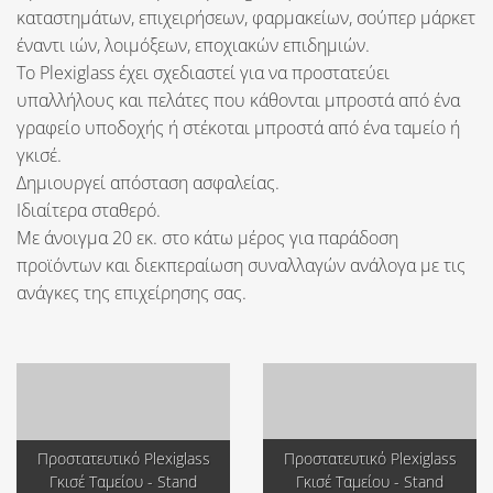
καταστημάτων, επιχειρήσεων, φαρμακείων, σούπερ μάρκετ
έναντι ιών, λοιμόξεων, εποχιακών επιδημιών.
Το Plexiglass έχει σχεδιαστεί για να προστατεύει
υπαλλήλους και πελάτες που κάθονται μπροστά από ένα
γραφείο υποδοχής ή στέκοται μπροστά από ένα ταμείο ή
γκισέ.
Δημιουργεί απόσταση ασφαλείας.
Ιδιαίτερα σταθερό.
Με άνοιγμα
20 εκ.
στο κάτω μέρος για παράδοση
προϊόντων και διεκπεραίωση συναλλαγών ανάλογα με τις
ανάγκες της επιχείρησης σας.
Προστατευτικό Plexiglass
Προστατευτικό Plexiglass
Γκισέ Ταμείου - Stand
Γκισέ Ταμείου - Stand