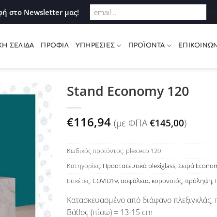
Σύνδεση
ή στο Newsletter μας!
te
ΚΉ ΣΕΛΊΔΑ
ΠΡΟΦΊΛ
ΥΠΗΡΕΣΊΕΣ
ΠΡΟΪΌΝΤΑ
ΕΠΙΚΟΙΝΩΝ
Stand Economy 120
Προσθήκη
€
116,94
(με ΦΠΑ
€
145,00
)
στη Λίστα
Επιθυμιών
Κωδικός προϊόντος:
plex.eco 120
Κατηγορίες:
Προστατευτικά plexiglass
,
Σειρά Econo
Ετικέτες:
COVID19
,
ασφάλεια
,
κορονοϊός
,
πρόληψη
,
Κατασκευασμένο από διάφανο πλεξιγκλάς,
Βάθος (πίσω) = 13-15 cm