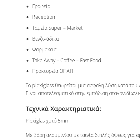
Γραφεία
Reception
Tαμεία Super – Market
Βενζινάδικα
Φαρμακεία
Take Away – Coffee – Fast Food
Πρακτορεία ΟΠΑΠ
Το
plexiglass
θεωρείται μια ασφαλή λύση κατά του
Ειναι αποτελεσματικό στην εμπόδιση σταγονιδίων κ
Τεχνικά Χαρακτηριστικά:
Plexiglas χυτό 5mm
Με
βάση αλουμινίου
με
ταινία διπλής όψεως
για ε