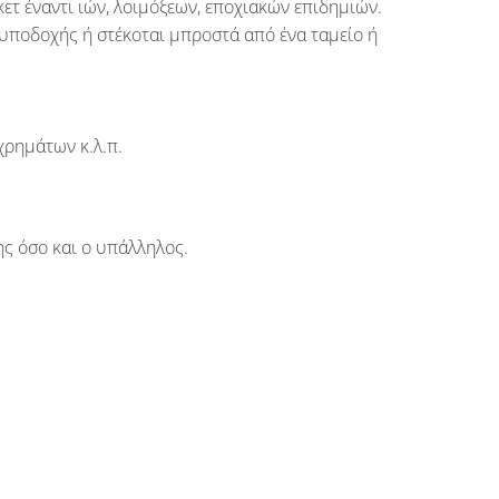
ετ έναντι ιών, λοιμόξεων, εποχιακών επιδημιών.
 υποδοχής ή στέκοται μπροστά από ένα ταμείο ή
χρημάτων κ.λ.π.
ης όσο και ο υπάλληλος.