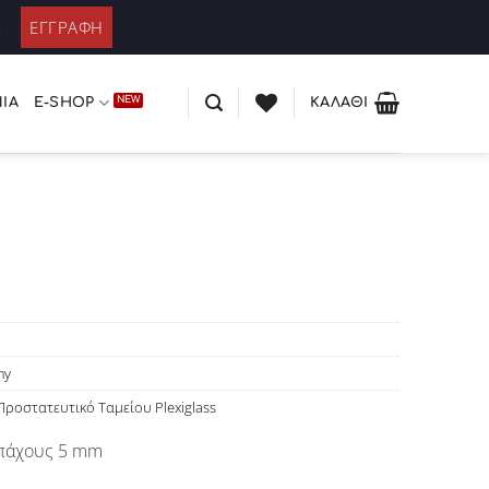
ΚΑΤΆΛΟΓΟΣ PLEXIGLASS
 / Εγγραφή
xt
ΊΑ
E-SHOP
ΚΑΛΆΘΙ
my
Προστατευτικό Ταμείου Plexiglass
 πάχους 5 mm