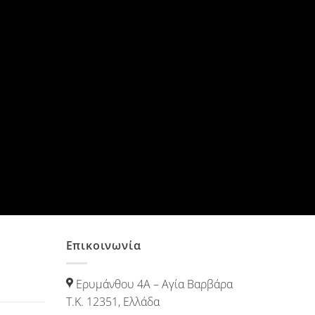
Επικοινωνία
Ερυμάνθου 4Α – Αγία Βαρβάρα
Τ.Κ. 12351, Ελλάδα