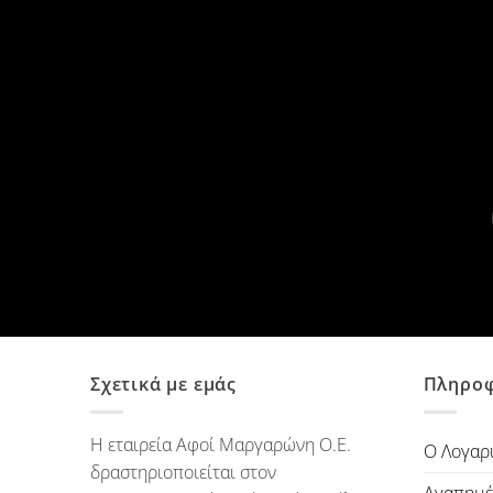
Σχετικά με εμάς
Πληροφ
Η εταιρεία Αφοί Μαργαρώνη Ο.Ε.
Ο Λογαρ
δραστηριοποιείται στον
Αγαπημέ