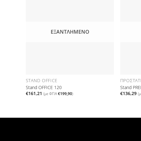
Προσθήκη
στη Λίστα
Επιθυμιών
ΕΞΑΝΤΛΗΜΈΝΟ
STAND OFFICE
ΠΡΟΣΤΑΤΕ
Stand OFFICE 120
Stand PR
€
161,21
€
136,29
(με ΦΠΑ
€
199,90
)
(