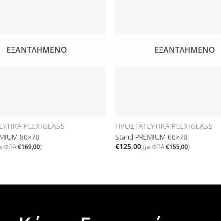
Προσθήκη
στη Λίστα
Επιθυμιών
Ε
ΕΞΑΝΤΛΗΜΈΝΟ
ΕΞΑΝΤΛΗΜΈΝΟ
ΥΤΙΚΆ PLEXIGLASS
ΠΡΟΣΤΑΤΕΥΤΙΚΆ PLEXIGLASS
EMIUM 80×70
Stand PREMIUM 60×70
€
125,00
με ΦΠΑ
€
169,00
)
(με ΦΠΑ
€
155,00
)