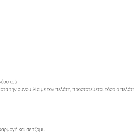
νέου ιού
.
ατα την συνομιλία με τον πελάτη, προστατεύεται τόσο ο πελάτ
φαρμογή και σε
τζάμι
.