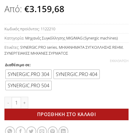
Από:
€
3.159,68
Κωδικός προϊόντος:
1122210
Κατηγορία:
Μηχανές Συγκόλλησης MIG/MAG (Synergic machines)
Ετικέτες:
SYNERGIC.PRO series
,
ΜΗΧΑΝΗΜΑΤΑ ΣΥΓΚΟΛΛΗΣΗΣ REHM
,
ΣΥΝΕΡΓΕΙΑΚΕΣ ΜΗΧΑΝΕΣ ΣΥΡΜΑΤΟΣ
ΕΚΚΑΘΆΡΙΣΗ
Διαθέσιμο σε:
SYNERGIC.PRO 304
SYNERGIC.PRO 404
SYNERGIC.PRO 504
SYNERGIC.PRO® 304-404-504 ποσότητα
ΠΡΟΣΘΉΚΗ ΣΤΟ ΚΑΛΆΘΙ