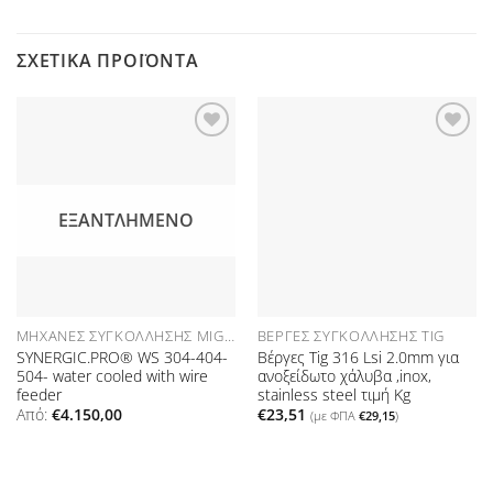
ΣΧΕΤΙΚΆ ΠΡΟΪΌΝΤΑ
Προσθήκη
Προσθήκη
στη Λίστα
στη Λίστα
Επιθυμιών
Επιθυμιών
ΕΞΑΝΤΛΗΜΈΝΟ
ΜΗΧΑΝΈΣ ΣΥΓΚΌΛΛΗΣΗΣ MIG/MAG (SYNERGIC MACHINES)
ΒΈΡΓΕΣ ΣΥΓΚΌΛΛΗΣΗΣ TIG
SYNERGIC.PRO® WS 304-404-
Βέργες Tig 316 Lsi 2.0mm για
504- water cooled with wire
ανοξείδωτο χάλυβα ,inox,
feeder
stainless steel τιμή Kg
Από:
€
4.150,00
€
23,51
(με ΦΠΑ
€
29,15
)