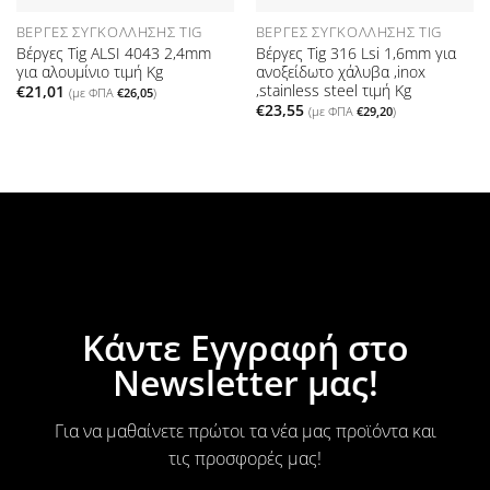
ΒΈΡΓΕΣ ΣΥΓΚΌΛΛΗΣΗΣ TIG
ΒΈΡΓΕΣ ΣΥΓΚΌΛΛΗΣΗΣ TIG
Βέργες Tig ALSI 4043 2,4mm
Βέργες Tig 316 Lsi 1,6mm για
για αλουμίνιο τιμή Kg
ανοξείδωτο χάλυβα ,inox
,stainless steel τιμή Kg
€
21,01
(με ΦΠΑ
€
26,05
)
€
23,55
(με ΦΠΑ
€
29,20
)
Κάντε Εγγραφή στο
Newsletter μας!
Για να μαθαίνετε πρώτοι τα νέα μας προϊόντα και
τις προσφορές μας!