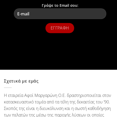
Γράψε το Email σου:
Σχετικά με εμάς
Η εταιρεία Αφοί Μαργαρώνη Ο.Ε. δραστηριοποιείται στον
κατασκευαστικό τομέα από τα τέλη της δεκαετίας του ‘90.
Σκοπός της είναι η διευκόλυνση και η σωστή καθοδήγηση
των πελατών της μέσω της παροχής λύσεων οι οποίες