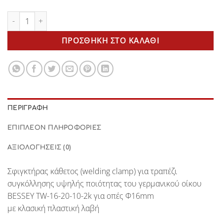
Welding clamp TW-16-20-10-2k BESSEY ποσότητα
ΠΡΟΣΘΉΚΗ ΣΤΟ ΚΑΛΆΘΙ
ΠΕΡΙΓΡΑΦΉ
ΕΠΙΠΛΈΟΝ ΠΛΗΡΟΦΟΡΊΕΣ
ΑΞΙΟΛΟΓΉΣΕΙΣ (0)
Σφιγκτήρας κάθετος (welding clamp) για τραπέζι
συγκόλλησης υψηλής ποιότητας του γερμανικού οίκου
BESSEY TW-16-20-10-2k για οπές Φ16mm
με κλασική πλαστική λαβή