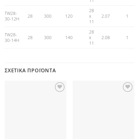
11
28
TW28-
28
300
120
x
2.07
1
30-12H
11
28
TW28-
28
300
140
x
2.08
1
30-14H
11
ΣΧΕΤΙΚΆ ΠΡΟΪΌΝΤΑ
Προσθήκη
Προσθήκη
στη Λίστα
στη Λίστα
Επιθυμιών
Επιθυμιών