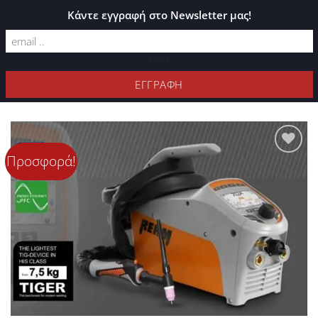
ΚΑΤΆΛΟΓΟΣ PLEXIGLASS
Κάντε εγγραφή στο Newsletter μας!
text
ΦΊΛΤΡΑ
Προσφορά!
Προσθήκη
στη Λίστα
Επιθυμιών