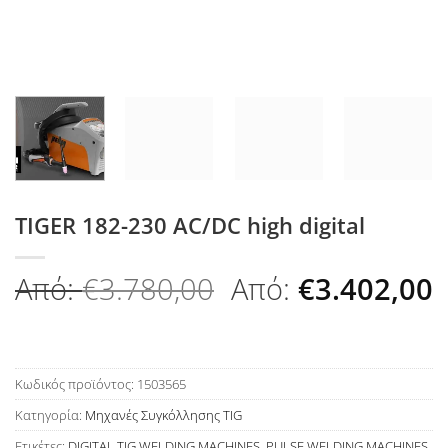
TIGER 182-230 AC/DC high digital
Από:
€
3.780,00
Από:
€
3.402,00
Κωδικός προϊόντος:
1503565
Κατηγορία:
Μηχανές Συγκόλλησης TIG
Ετικέτες:
DIGITAL TIG WELDING MACHINES
,
PULSE WELDING MACHINES
,