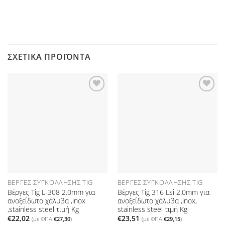
ΣΧΕΤΙΚΆ ΠΡΟΪΌΝΤΑ
Προσθήκη
Προσθήκη
στη Λίστα
στη Λίστα
Επιθυμιών
Επιθυμιών
ΒΈΡΓΕΣ ΣΥΓΚΌΛΛΗΣΗΣ TIG
ΒΈΡΓΕΣ ΣΥΓΚΌΛΛΗΣΗΣ TIG
Βέργες Tig L-308 2.0mm για
Βέργες Tig 316 Lsi 2.0mm για
ανοξείδωτο χάλυβα ,inox
ανοξείδωτο χάλυβα ,inox,
,stainless steel τιμή Kg
stainless steel τιμή Kg
€
22,02
€
23,51
(με ΦΠΑ
€
27,30
)
(με ΦΠΑ
€
29,15
)