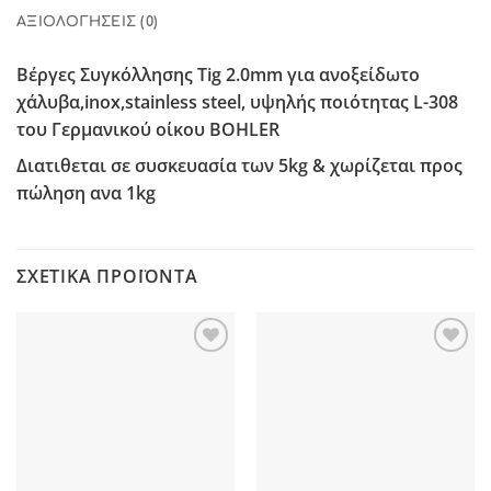
ΑΞΙΟΛΟΓΉΣΕΙΣ (0)
Βέργες Συγκόλλησης Tig 2.0
mm
για ανοξείδωτο
χάλυβα,inox,stainless steel, υψηλής ποιότητας L-308
του Γερμανικού οίκου
BOHLER
Διατιθεται σε συσκευασία των
5kg
& χωρίζεται προς
πώληση ανα 1kg
ΣΧΕΤΙΚΆ ΠΡΟΪΌΝΤΑ
Προσθήκη
Προσθήκη
στη Λίστα
στη Λίστα
Επιθυμιών
Επιθυμιών