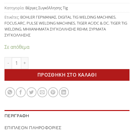
Κατηγορία:
Βέργες Συγκόλλησης Tig
Ετικέτες:
BOHLER ΓΕΡΜΑΝΙΑΣ
,
DIGITAL TIG WELDING MACHINES
,
FOCUS.ARC
,
PULSE WELDING MACHINES
,
TIGER AC/DC & DC
,
TIGER TIG
WELDING
,
ΜΗΧΑΝΗΜΑΤΑ ΣΥΓΚΟΛΛΗΣΗΣ REHM
,
ΣΥΡΜΑΤΑ
ΣΥΓΚΟΛΛΗΣΗΣ
Σε απόθεμα
Βέργες Tig L-308 2.0mm για ανοξείδωτο χάλυβα ,inox ,stainles
ΠΡΟΣΘΉΚΗ ΣΤΟ ΚΑΛΆΘΙ
ΠΕΡΙΓΡΑΦΉ
ΕΠΙΠΛΈΟΝ ΠΛΗΡΟΦΟΡΊΕΣ