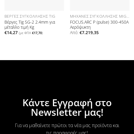
ΒΈΡΓΕΣ ΣΥΓΚΌΛΛΗΣΗΣ TIG
ΜΗΧΑΝΈΣ ΣΥΓΚΌΛΛΗΣΗΣ MIG-MAG (PULSE WELDING MACHINES)
Βέργες Tig SG-2 2.4mm για
FOCUS.ARC P (pulse) 300-450A
μέταλλο τιμή Kg
Αερόψυκτη
€
14,27
Από:
€
7.219,35
(με ΦΠΑ
€
17,70
)
Κάντε Εγγραφή στο
Newsletter μας!
Για να μαθαίνετε πρώτοι τα νέα μας προϊόντα και
τις προσφορές μας!