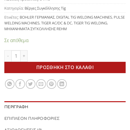
Κατηγορία:
Βέργες Συγκόλλησης Tig
Ετικέτες:
BOHLER ΓΕΡΜΑΝΙΑΣ
,
DIGITAL TIG WELDING MACHINES
,
PULSE
WELDING MACHINES
,
TIGER AC/DC & DC
,
TIGER TIG WELDING
,
ΜΗΧΑΝΗΜΑΤΑ ΣΥΓΚΟΛΛΗΣΗΣ REHM
Σε απόθεμα
Βέργες Tig SG-2 2.0mm για μέταλλο 2.0mm τιμή Kg ποσότητα
ΠΡΟΣΘΉΚΗ ΣΤΟ ΚΑΛΆΘΙ
ΠΕΡΙΓΡΑΦΉ
ΕΠΙΠΛΈΟΝ ΠΛΗΡΟΦΟΡΊΕΣ