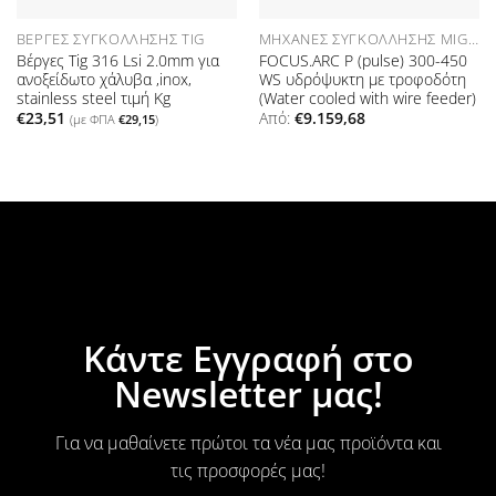
ΒΈΡΓΕΣ ΣΥΓΚΌΛΛΗΣΗΣ TIG
ΜΗΧΑΝΈΣ ΣΥΓΚΌΛΛΗΣΗΣ MIG-MAG (PULSE WELDING MACHINES)
Βέργες Tig 316 Lsi 2.0mm για
FOCUS.ARC P (pulse) 300-450
ανοξείδωτο χάλυβα ,inox,
WS υδρόψυκτη με τροφοδότη
stainless steel τιμή Kg
(Water cooled with wire feeder)
€
23,51
Από:
€
9.159,68
(με ΦΠΑ
€
29,15
)
Κάντε Εγγραφή στο
Newsletter μας!
Για να μαθαίνετε πρώτοι τα νέα μας προϊόντα και
τις προσφορές μας!