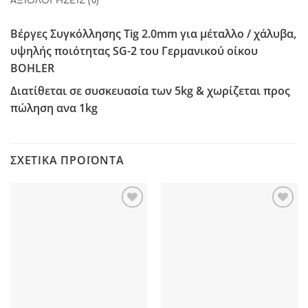
ΑΞΙΟΛΟΓΉΣΕΙΣ (0)
Βέργες Συγκόλλησης Tig
2.
0
mm
για μέταλλο / χάλυβα,
υψηλής ποιότητας SG-2 του Γερμανικού οίκου
BOHLER
Διατίθεται σε συσκευασία των
5kg
& χωρίζεται προς
πώληση ανα 1kg
ΣΧΕΤΙΚΆ ΠΡΟΪΌΝΤΑ
Προσθήκη
Προσθήκη
στη Λίστα
στη Λίστα
Επιθυμιών
Επιθυμιών