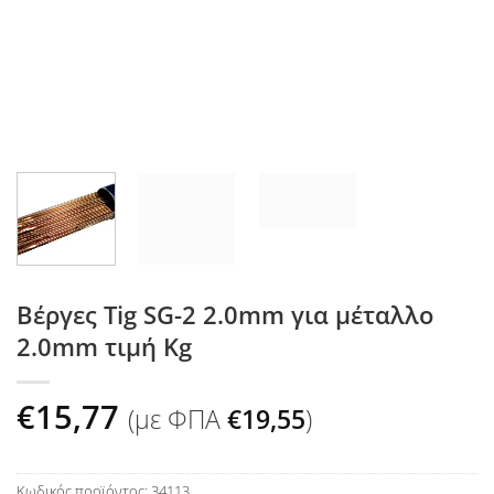
Βέργες Tig SG-2 2.0mm για μέταλλο
2.0mm τιμή Kg
€
15,77
(με ΦΠΑ
€
19,55
)
Κωδικός προϊόντος:
34113