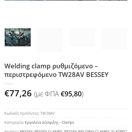
Welding clamp ρυθμιζόμενο –
περιστρεφόμενο TW28AV BESSEY
€
77,26
(με ΦΠΑ
€
95,80
)
Κωδικός προϊόντος:
TW28AV
Κατηγορία:
Εργαλεία σύσφιξης - Clamps
Ετικέτες:
BESSEY
,
BESSEY CLAMPS
,
BESSEY WELDING CLAMPS
,
FLATBED