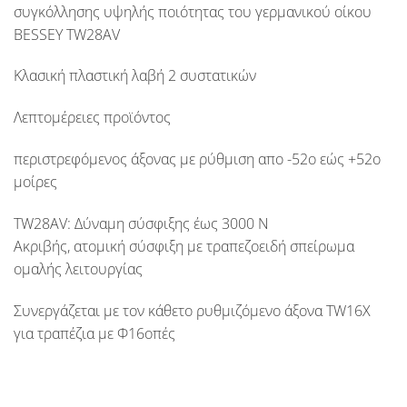
συγκόλλησης υψηλής ποιότητας του γερμανικού οίκου
BESSEY TW28AV
Κλασική πλαστική λαβή 2 συστατικών
Λεπτομέρειες προϊόντος
περιστρεφόμενος άξονας με ρύθμιση απο -52ο εώς +52ο
μοίρες
TW28AV: Δύναμη σύσφιξης έως 3000 N
Ακριβής, ατομική σύσφιξη με τραπεζοειδή σπείρωμα
ομαλής λειτουργίας
Συνεργάζεται με τον κάθετο ρυθμιζόμενο άξονα TW16Χ
για τραπέζια με Φ16οπές