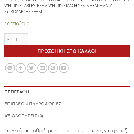
WELDING TABLES
,
REHM WELDING MACHINES
,
ΜΗΧΑΝΗΜΑΤΑ
ΣΥΓΚΟΛΛΗΣΗΣ REHM
Σε απόθεμα
Welding clamp ρυθμιζόμενο - περιστρεφόμενο TW28AV BESSE
ΠΡΟΣΘΉΚΗ ΣΤΟ ΚΑΛΆΘΙ
ΠΕΡΙΓΡΑΦΉ
ΕΠΙΠΛΈΟΝ ΠΛΗΡΟΦΟΡΊΕΣ
ΑΞΙΟΛΟΓΉΣΕΙΣ (0)
Σφιγκτήρας ρυθμιζόμενος – περιστρεφόμενος για τραπέζι