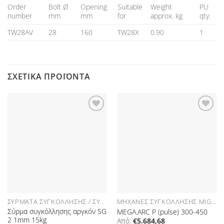
Order
Bolt Ø
Opening
Suitable
Weight
PU
number
mm
mm
for
approx. kg
qty.
TW28AV
28
160
TW28X
0.90
1
ΣΧΕΤΙΚΆ ΠΡΟΪΌΝΤΑ
Προσθήκη
Προσθήκη
στη Λίστα
στη Λίστα
Επιθυμιών
Επιθυμιών
ΣΎΡΜΑΤΑ ΣΥΓΚΌΛΛΗΣΗΣ / ΣΎΡΜΑ MIG
ΜΗΧΑΝΈΣ ΣΥΓΚΌΛΛΗΣΗΣ MIG-MAG (PULSE WELDING MACHINES)
Σύρμα συγκόλλησης αργκόν SG
MEGA.ARC P (pulse) 300-450
2 1mm 15kg
Από:
€
5.684,68