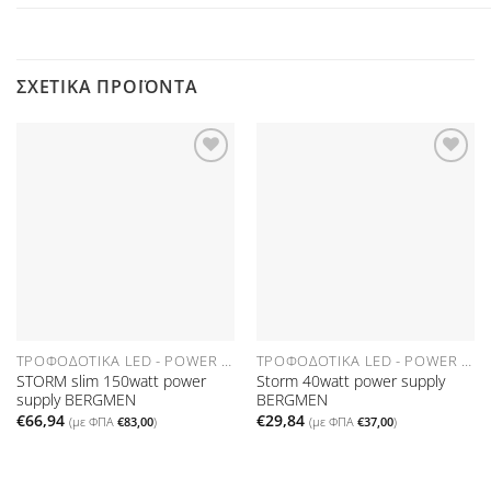
ΣΧΕΤΙΚΆ ΠΡΟΪΌΝΤΑ
Προσθήκη
Προσθήκη
στη Λίστα
στη Λίστα
Επιθυμιών
Επιθυμιών
ΤΡΟΦΟΔΟΤΙΚΆ LED - POWER SUPPLIES
ΤΡΟΦΟΔΟΤΙΚΆ LED - POWER SUPPLIES
STORM slim 150watt power
Storm 40watt power supply
supply BERGMEN
BERGMEN
€
66,94
€
29,84
(με ΦΠΑ
€
83,00
)
(με ΦΠΑ
€
37,00
)