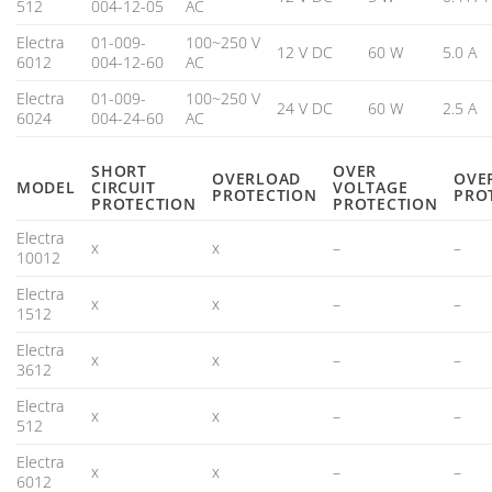
512
004-12-05
AC
Electra
01-009-
100~250 V
12 V DC
60 W
5.0 A
6012
004-12-60
AC
Electra
01-009-
100~250 V
24 V DC
60 W
2.5 A
6024
004-24-60
AC
SHORT
OVER
OVERLOAD
OVE
MODEL
CIRCUIT
VOLTAGE
PROTECTION
PRO
PROTECTION
PROTECTION
Electra
x
x
–
–
10012
Electra
x
x
–
–
1512
Electra
x
x
–
–
3612
Electra
x
x
–
–
512
Electra
x
x
–
–
6012