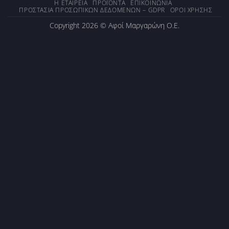
Η ΕΤΑΙΡΕΊΑ
ΠΡΟΪΌΝΤΑ
ΕΠΙΚΟΙΝΩΝΊΑ
ΠΡΟΣΤΑΣΊΑ ΠΡΟΣΩΠΙΚΏΝ ΔΕΔΟΜΈΝΩΝ – GDPR
ΌΡΟΙ ΧΡΉΣΗΣ
Copyright 2026 ©
Αφοί Μαργαρώνη Ο.Ε.