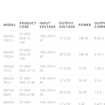
PRODUCT
INPUT
OUTPUT
OUTP
MODEL
POWER
CODE
VOLTAGE
VOLTAGE
CURR
01-009-
Electra
100~250 V
004-12-
12 V DC
100 W
8.33 A
10012
AC
100
01-009-
Electra
100~250 V
004-24-
24 V DC
100 W
4.16 A
10024
AC
100
Electra
01-009-
100~250 V
12 V DC
15 W
1.25 A
1512
004-12-15
AC
Electra
01-009-
100~250 V
12 V DC
36 W
3.0 A
3612
004-12-36
AC
Electra
01-009-
100~250 V
24 V DC
36 W
1.5 A
3624
004-24-36
AC
Electra
01-009-
100~250 V
12 V DC
5 W
0.417 