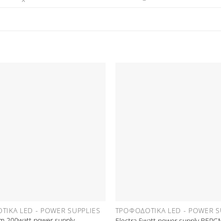
Προσθήκη
στη Λίστα
Επιθυμιών
Ε
ΤΙΚΆ LED - POWER SUPPLIES
ΤΡΟΦΟΔΟΤΙΚΆ LED - POWER S
m 200watt power supply
Electra 5watt power supply BER