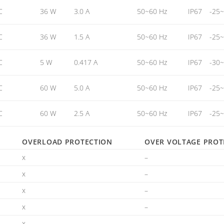
C
36 W
3.0 A
50~60 Hz
IP67
-25
C
36 W
1.5 A
50~60 Hz
IP67
-25
C
5 W
0.417 A
50~60 Hz
IP67
-30
C
60 W
5.0 A
50~60 Hz
IP67
-25
C
60 W
2.5 A
50~60 Hz
IP67
-25
OVERLOAD PROTECTION
OVER VOLTAGE PROT
x
–
x
–
x
–
x
–
x
–