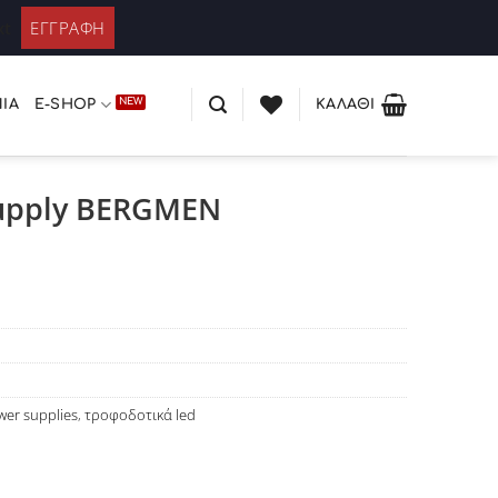
ΚΑΤΆΛΟΓΟΣ PLEXIGLASS
 / Εγγραφή
xt
ΊΑ
E-SHOP
ΚΑΛΆΘΙ
supply BERGMEN
wer supplies
,
τροφοδοτικά led