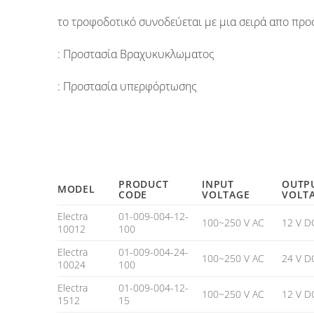
το τροφοδοτικό συνοδεύεται με μια σειρά απο προ
: Προστασία Βραχυκυκλωματος
: Προστασία υπερφόρτωσης
PRODUCT
INPUT
OUTP
MODEL
CODE
VOLTAGE
VOLT
Electra
01-009-004-12-
100~250 V AC
12 V D
10012
100
Electra
01-009-004-24-
100~250 V AC
24 V D
10024
100
Electra
01-009-004-12-
100~250 V AC
12 V D
1512
15