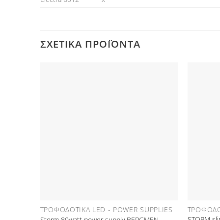
ΣΧΕΤΙΚΆ ΠΡΟΪΌΝΤΑ
Προσθήκη
στη Λίστα
Επιθυμιών
ΤΡΟΦΟΔΟΤΙΚΆ LED - POWER SUPPLIES
ΤΡΟΦΟΔΟ
STORM sli
Storm 80watt power supply BERGMEN