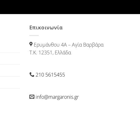
Επικοινωνία
Ερυμάνθου 4Α – Αγία Βαρβάρα
Τ.Κ. 12351, Ελλάδα
210 5615455
info@margaronis.gr