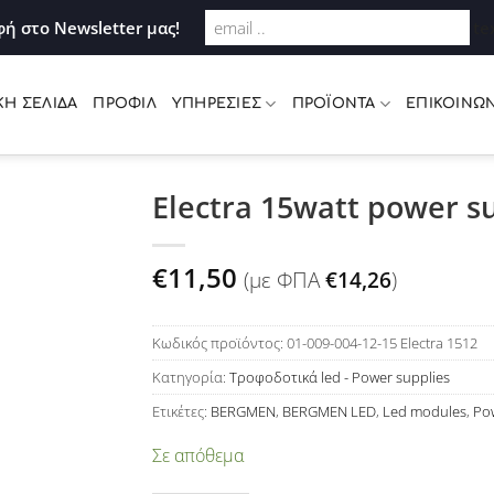
Σύνδεση
ή στο Newsletter μας!
te
ΚΉ ΣΕΛΊΔΑ
ΠΡΟΦΊΛ
ΥΠΗΡΕΣΊΕΣ
ΠΡΟΪΌΝΤΑ
ΕΠΙΚΟΙΝΩΝ
Electra 15watt power 
Προσθήκη
€
11,50
(με ΦΠΑ
€
14,26
)
στη Λίστα
Επιθυμιών
Κωδικός προϊόντος:
01-009-004-12-15 Electra 1512
Κατηγορία:
Τροφοδοτικά led - Power supplies
Ετικέτες:
BERGMEN
,
BERGMEN LED
,
Led modules
,
Po
Σε απόθεμα