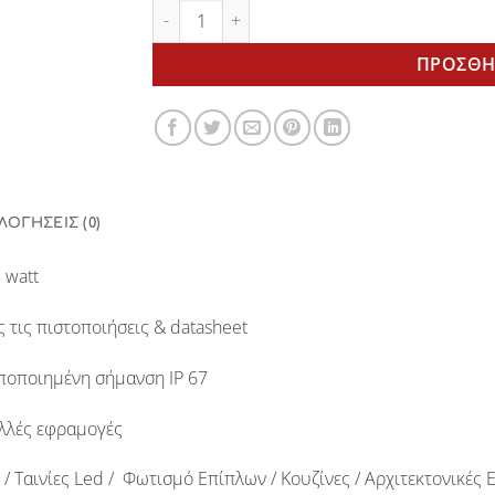
Electra 15watt power supply BERGMEN ποσό
ΠΡΟΣΘΉ
ΛΟΓΉΣΕΙΣ (0)
 watt
ς τις πιστοποιήσεις & datasheet
ποποιημένη σήμανση
IP 67
ολλές εφραμογές
 / Ταινίες Led / Φωτισμό Επίπλων / Κουζίνες / Αρχιτεκτονικ