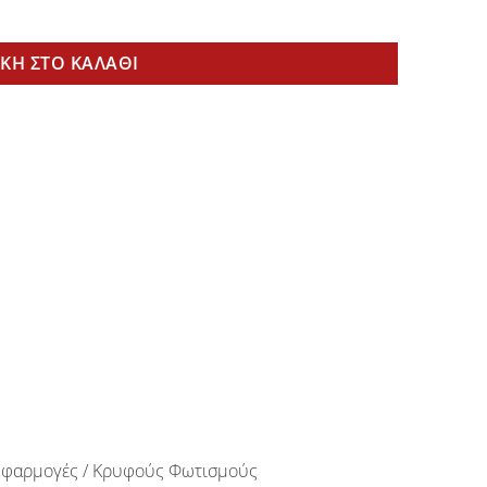
τητα
ΚΗ ΣΤΟ ΚΑΛΆΘΙ
ές Εφαρμογές / Κρυφούς Φωτισμούς