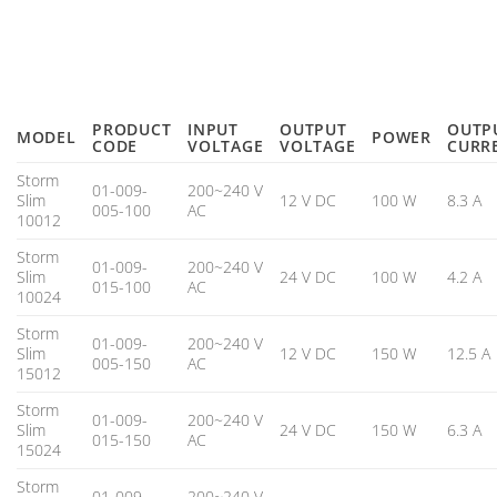
PRODUCT
INPUT
OUTPUT
OUTP
MODEL
POWER
CODE
VOLTAGE
VOLTAGE
CURR
Storm
01-009-
200~240 V
Slim
12 V DC
100 W
8.3 A
005-100
AC
10012
Storm
01-009-
200~240 V
Slim
24 V DC
100 W
4.2 A
015-100
AC
10024
Storm
01-009-
200~240 V
Slim
12 V DC
150 W
12.5 A
005-150
AC
15012
Storm
01-009-
200~240 V
Slim
24 V DC
150 W
6.3 A
015-150
AC
15024
Storm
01-009-
200~240 V