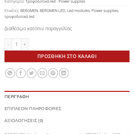
Κατηγορία:
Τροφοδοτικά led - Power supplies
Ετικέτες:
BERGMEN
,
BERGMEN LED
,
Led modules
,
Power supplies
,
τροφοδοτικά led
Διαθέσιμο κατόπιν παραγγελίας
STORM slim 150watt power supply BERGMEN ποσότητα
ΠΡΟΣΘΉΚΗ ΣΤΟ ΚΑΛΆΘΙ
ΠΕΡΙΓΡΑΦΉ
ΕΠΙΠΛΈΟΝ ΠΛΗΡΟΦΟΡΊΕΣ
ΑΞΙΟΛΟΓΉΣΕΙΣ (0)