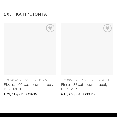
ΣΧΕΤΙΚΆ ΠΡΟΪΌΝΤΑ
Προσθήκη
Προσθήκη
στη Λίστα
στη Λίστα
Επιθυμιών
Επιθυμιών
ΤΡΟΦΟΔΟΤΙΚΆ LED - POWER SUPPLIES
ΤΡΟΦΟΔΟΤΙΚΆ LED - POWER SUPPLIES
Electra 100 watt power supply
Electra 36watt power supply
BERGMEN
BERGMEN
€
29,31
€
15,73
(με ΦΠΑ
€
36,35
)
(με ΦΠΑ
€
19,51
)