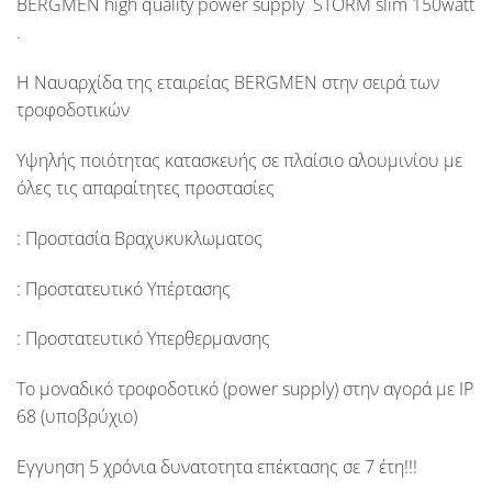
BERGMEN
high quality power supply STORM slim 150watt
.
Η Ναυαρχίδα της εταιρείας
BERGMEN
στην σειρά των
τροφοδοτικών
Υψηλής ποιότητας κατασκευής σε πλαίσιο αλουμινίου με
όλες τις απαραίτητες προστασίες
: Προστασία Βραχυκυκλωματος
: Προστατευτικό Υπέρτασης
: Προστατευτικό Υπερθερμανσης
Το μοναδικό τροφοδοτικό (
power supply
) στην αγορά με
IP
68
(υποβρύχιο)
Εγγυηση 5 χρόνια
δυνατοτητα επέκτασης σε
7 έτη!!!