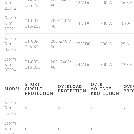
Slim
12 V DC
200 W
16.6 A
005-200
AC
20012
Storm
01-009-
200~240 V
Slim
24 V DC
200 W
8.3 A
015-200
AC
20024
Storm
01-009-
200~240 V
Slim
12 V DC
300 W
25 A
005-300
AC
30012
Storm
01-009-
200~240 V
Slim
24 V DC
300 W
12.5 A
015-300
AC
30024
SHORT
OVER
OVERLOAD
OVE
MODEL
CIRCUIT
VOLTAGE
PROTECTION
PRO
PROTECTION
PROTECTION
Storm
Slim
x
x
x
x
10012
Storm
Slim
x
x
x
x
10024