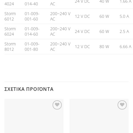
24 V DC
40 W
1.66 A
4024
014-40
AC
Storm
01-009-
200~240 V
12 V DC
60 W
5.0 A
6012
001-60
AC
Storm
01-009-
200~240 V
24 V DC
60 W
2.5 A
6024
014-60
AC
Storm
01-009-
200~240 V
12 V DC
80 W
6.66 A
8012
001-80
AC
ΣΧΕΤΙΚΆ ΠΡΟΪΌΝΤΑ
Προσθήκη
Προσθήκη
στη Λίστα
στη Λίστα
Επιθυμιών
Επιθυμιών