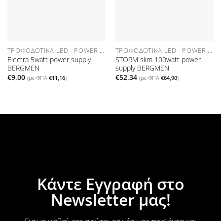
ΤΡΟΦΟΔΟΤΙΚΆ LED - POWER SUPPLIES
ΤΡΟΦΟΔΟΤΙΚΆ LED - POWER SUPPLIES
Electra 5watt power supply
STORM slim 100watt power
BERGMEN
supply BERGMEN
€
9,00
€
52,34
(με ΦΠΑ
€
11,16
)
(με ΦΠΑ
€
64,90
)
Κάντε Εγγραφή στο
Newsletter μας!