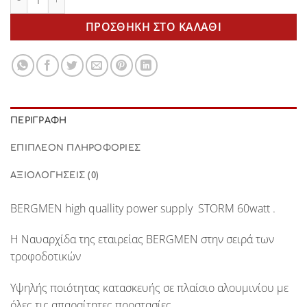
ΠΡΟΣΘΉΚΗ ΣΤΟ ΚΑΛΆΘΙ
ΠΕΡΙΓΡΑΦΉ
ΕΠΙΠΛΈΟΝ ΠΛΗΡΟΦΟΡΊΕΣ
ΑΞΙΟΛΟΓΉΣΕΙΣ (0)
BERGMEN
high quallity power supply
STORM 60watt
.
Η Ναυαρχίδα της εταιρείας
BERGMEN
στην σειρά των
τροφοδοτικών
Υψηλής ποιότητας κατασκευής σε πλαίσιο αλουμινίου με
όλες τις απαραίτητες προστασίες