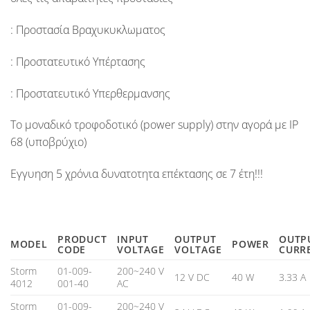
: Προστασία Βραχυκυκλωματος
: Προστατευτικό Υπέρτασης
: Προστατευτικό Υπερθερμανσης
Το μοναδικό τροφοδοτικό (
power supply
) στην αγορά με
IP
68
(υποβρύχιο)
Εγγυηση 5 χρόνια
δυνατοτητα επέκτασης σε
7 έτη!!!
PRODUCT
INPUT
OUTPUT
OUTP
MODEL
POWER
CODE
VOLTAGE
VOLTAGE
CURR
Storm
01-009-
200~240 V
12 V DC
40 W
3.33 A
4012
001-40
AC
Storm
01-009-
200~240 V