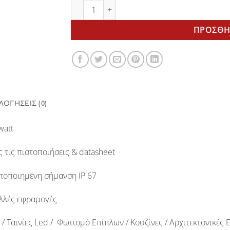
Electra 5watt power supply BERGMEN ποσότ
ΠΡΟΣΘΉ
ΛΟΓΉΣΕΙΣ (0)
watt
ς τις πιστοποιήσεις & datasheet
ποποιημένη σήμανση
IP 67
ολλές εφραμογές
 / Ταινίες Led / Φωτισμό Επίπλων / Κουζίνες / Αρχιτεκτονικ