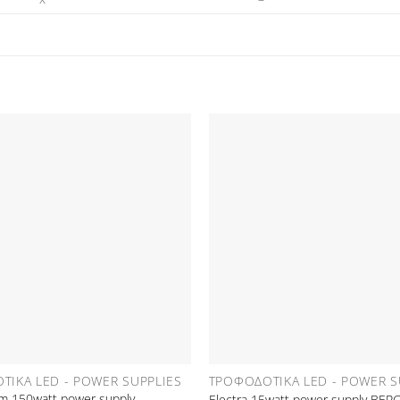
Προσθήκη
στη Λίστα
Επιθυμιών
Ε
ΤΙΚΆ LED - POWER SUPPLIES
ΤΡΟΦΟΔΟΤΙΚΆ LED - POWER S
m 150watt power supply
Electra 15watt power supply BE