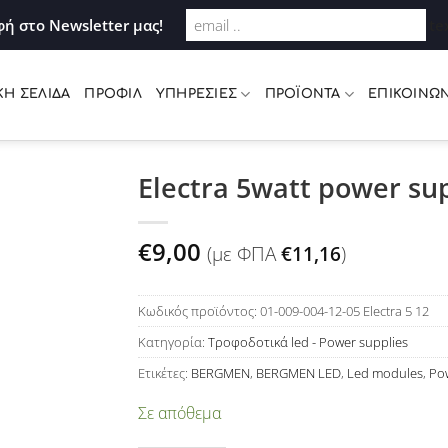
Σύνδεση
ή στο Newsletter μας!
te
ΚΉ ΣΕΛΊΔΑ
ΠΡΟΦΊΛ
ΥΠΗΡΕΣΊΕΣ
ΠΡΟΪΌΝΤΑ
ΕΠΙΚΟΙΝΩΝ
Electra 5watt power s
Προσθήκη
€
9,00
(με ΦΠΑ
€
11,16
)
στη Λίστα
Επιθυμιών
Κωδικός προϊόντος:
01-009-004-12-05 Electra 5 12
Κατηγορία:
Τροφοδοτικά led - Power supplies
Ετικέτες:
BERGMEN
,
BERGMEN LED
,
Led modules
,
Po
Σε απόθεμα