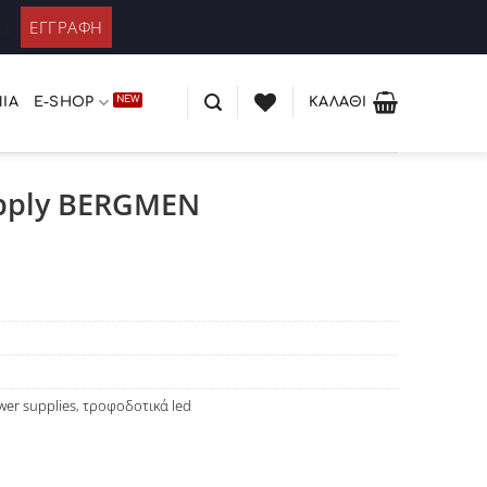
ΚΑΤΆΛΟΓΟΣ PLEXIGLASS
 / Εγγραφή
xt
ΊΑ
E-SHOP
ΚΑΛΆΘΙ
upply BERGMEN
wer supplies
,
τροφοδοτικά led