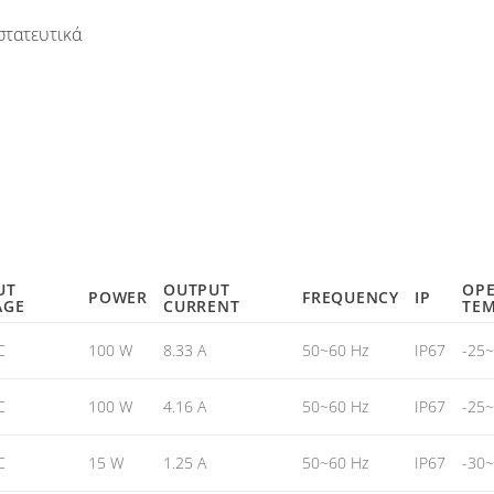
στατευτικά
UT
OUTPUT
OPE
POWER
FREQUENCY
IP
AGE
CURRENT
TEM
C
100 W
8.33 A
50~60 Hz
IP67
-25
C
100 W
4.16 A
50~60 Hz
IP67
-25
C
15 W
1.25 A
50~60 Hz
IP67
-30