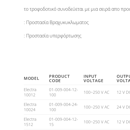
το τροφοδοτικό συνοδεύεται με μια σειρά απο προ
: Προστασία Βραχυκυκλωματος
: Προστασία υπερφόρτωσης
PRODUCT
INPUT
OUTP
MODEL
CODE
VOLTAGE
VOLT
Electra
01-009-004-12-
100~250 V AC
12 V D
10012
100
Electra
01-009-004-24-
100~250 V AC
24 V D
10024
100
Electra
01-009-004-12-
100~250 V AC
12 V D
1512
15