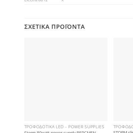
ΣΧΕΤΙΚΆ ΠΡΟΪΌΝΤΑ
Προσθήκη
στη Λίστα
Επιθυμιών
ΤΡΟΦΟΔΟΤΙΚΆ LED - POWER SUPPLIES
ΤΡΟΦΟΔΟ
STORM sli
Storm 80watt power supply BERGMEN