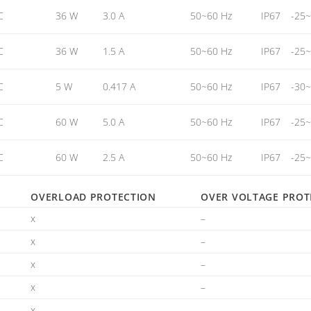
C
36 W
3.0 A
50~60 Hz
IP67
-25
C
36 W
1.5 A
50~60 Hz
IP67
-25
C
5 W
0.417 A
50~60 Hz
IP67
-30
C
60 W
5.0 A
50~60 Hz
IP67
-25
C
60 W
2.5 A
50~60 Hz
IP67
-25
OVERLOAD PROTECTION
OVER VOLTAGE PROT
x
–
x
–
x
–
x
–
x
–