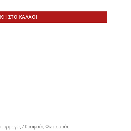
ητα
ΚΗ ΣΤΟ ΚΑΛΆΘΙ
ές Εφαρμογές / Κρυφούς Φωτισμούς