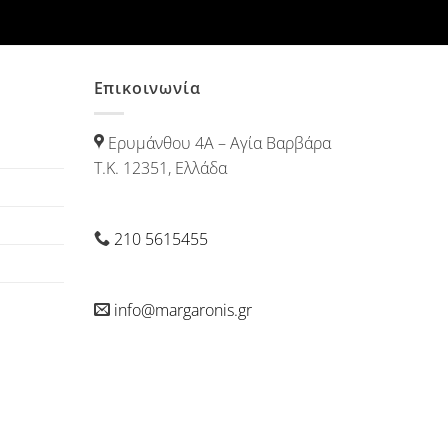
Επικοινωνία
Ερυμάνθου 4Α – Αγία Βαρβάρα
Τ.Κ. 12351, Ελλάδα
210 5615455
info@margaronis.gr