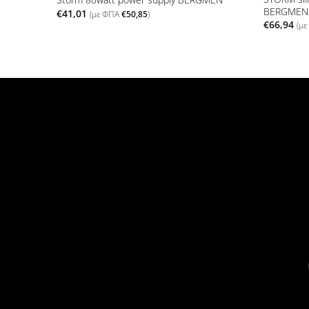
BERGMEN
€
41,01
(με ΦΠΑ
€
50,85
)
€
66,94
(μ