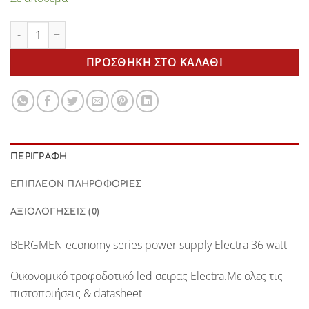
Electra 36watt power supply BERGMEN ποσότητα
ΠΡΟΣΘΉΚΗ ΣΤΟ ΚΑΛΆΘΙ
ΠΕΡΙΓΡΑΦΉ
ΕΠΙΠΛΈΟΝ ΠΛΗΡΟΦΟΡΊΕΣ
ΑΞΙΟΛΟΓΉΣΕΙΣ (0)
BERGMEN
economy series power supply
Electra 36 watt
Oικονομικό τροφοδοτικό led σειρας
Electra
.Με ολες τις
πιστοποιήσεις & datasheet