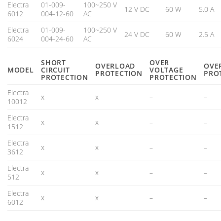
Electra
01-009-
100~250 V
12 V DC
60 W
5.0 A
6012
004-12-60
AC
Electra
01-009-
100~250 V
24 V DC
60 W
2.5 A
6024
004-24-60
AC
SHORT
OVER
OVERLOAD
OVE
MODEL
CIRCUIT
VOLTAGE
PROTECTION
PRO
PROTECTION
PROTECTION
Electra
x
x
–
–
10012
Electra
x
x
–
–
1512
Electra
x
x
–
–
3612
Electra
x
x
–
–
512
Electra
x
x
–
–
6012