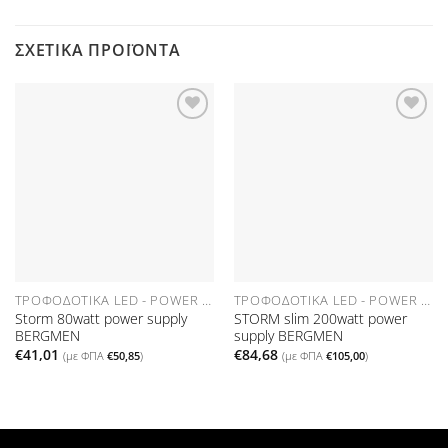
ΣΧΕΤΙΚΆ ΠΡΟΪΌΝΤΑ
Προσθήκη
Προσθήκη
στη Λίστα
στη Λίστα
Επιθυμιών
Επιθυμιών
ΤΡΟΦΟΔΟΤΙΚΆ LED - POWER SUPPLIES
ΤΡΟΦΟΔΟΤΙΚΆ LED - POWER SUPPLIES
Storm 80watt power supply
STORM slim 200watt power
BERGMEN
supply BERGMEN
€
41,01
€
84,68
(με ΦΠΑ
€
50,85
)
(με ΦΠΑ
€
105,00
)