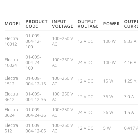
PRODUCT
INPUT
OUTPUT
OUTP
MODEL
POWER
CODE
VOLTAGE
VOLTAGE
CURR
01-009-
Electra
100~250 V
004-12-
12 V DC
100 W
8.33 A
10012
AC
100
01-009-
Electra
100~250 V
004-24-
24 V DC
100 W
4.16 A
10024
AC
100
Electra
01-009-
100~250 V
12 V DC
15 W
1.25 A
1512
004-12-15
AC
Electra
01-009-
100~250 V
12 V DC
36 W
3.0 A
3612
004-12-36
AC
Electra
01-009-
100~250 V
24 V DC
36 W
1.5 A
3624
004-24-36
AC
Electra
01-009-
100~250 V
12 V DC
5 W
0.417 
512
004-12-05
AC